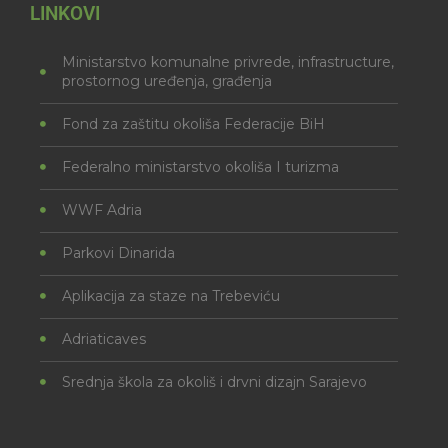
LINKOVI
Ministarstvo komunalne privrede, infrastructure,
prostornog uređenja, građenja
Fond za zaštitu okoliša Federacije BiH
Federalno ministarstvo okoliša I turizma
WWF Adria
Parkovi Dinarida
Aplikacija za staze na Trebeviću
Adriaticaves
Srednja škola za okoliš i drvni dizajn Sarajevo