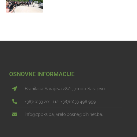
OSNOVNE INFORMACIJE
Branilaca Sarajeva 28/1, 71000 Sarajevo
+387(0)33 201-112, +387(0)33 498 959
info@zppks.ba, vrelo.bosne@bih.net.ba.