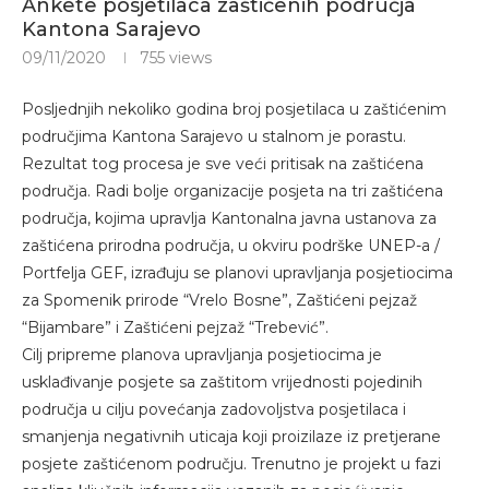
Ankete posjetilaca zaštićenih područja
Kantona Sarajevo
09/11/2020
755
views
Posljednjih nekoliko godina broj posjetilaca u zaštićenim
područjima Kantona Sarajevo u stalnom je porastu.
Rezultat tog procesa je sve veći pritisak na zaštićena
područja. Radi bolje organizacije posjeta na tri zaštićena
područja, kojima upravlja Kantonalna javna ustanova za
zaštićena prirodna područja, u okviru podrške UNEP-a /
Portfelja GEF, izrađuju se planovi upravljanja posjetiocima
za Spomenik prirode “Vrelo Bosne”, Zaštićeni pejzaž
“Bijambare” i Zaštićeni pejzaž “Trebević”.
Cilj pripreme planova upravljanja posjetiocima je
usklađivanje posjete sa zaštitom vrijednosti pojedinih
područja u cilju povećanja zadovoljstva posjetilaca i
smanjenja negativnih uticaja koji proizilaze iz pretjerane
posjete zaštićenom području. Trenutno je projekt u fazi