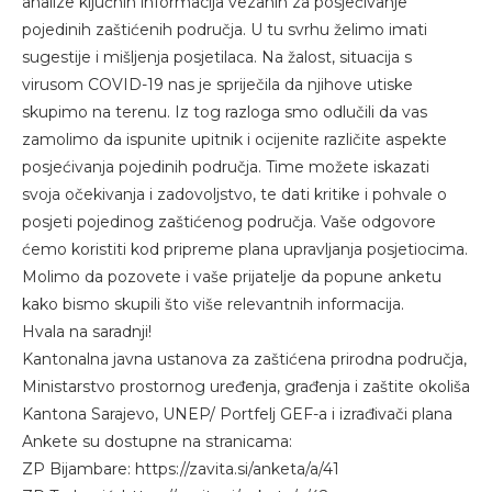
analize ključnih informacija vezanih za posjećivanje
pojedinih zaštićenih područja. U tu svrhu želimo imati
sugestije i mišljenja posjetilaca. Na žalost, situacija s
virusom COVID-19 nas je spriječila da njihove utiske
skupimo na terenu. Iz tog razloga smo odlučili da vas
zamolimo da ispunite upitnik i ocijenite različite aspekte
posjećivanja pojedinih područja. Time možete iskazati
svoja očekivanja i zadovoljstvo, te dati kritike i pohvale o
posjeti pojedinog zaštićenog područja. Vaše odgovore
ćemo koristiti kod pripreme plana upravljanja posjetiocima.
Molimo da pozovete i vaše prijatelje da popune anketu
kako bismo skupili što više relevantnih informacija.
Hvala na saradnji!
Kantonalna javna ustanova za zaštićena prirodna područja,
Ministarstvo prostornog uređenja, građenja i zaštite okoliša
Kantona Sarajevo, UNEP/ Portfelj GEF-a i izrađivači plana
Ankete su dostupne na stranicama:
ZP Bijambare: https://zavita.si/anketa/a/41