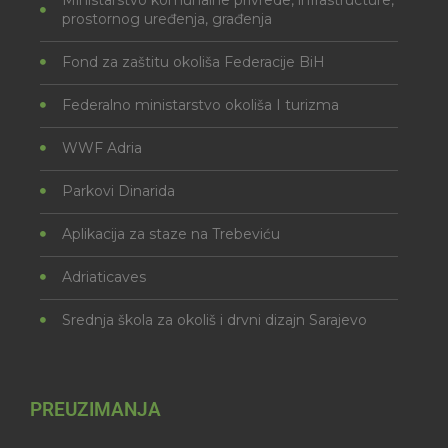
prostornog uređenja, građenja
Fond za zaštitu okoliša Federacije BiH
Federalno ministarstvo okoliša I turizma
WWF Adria
Parkovi Dinarida
Aplikacija za staze na Trebeviću
Adriaticaves
Srednja škola za okoliš i drvni dizajn Sarajevo
PREUZIMANJA