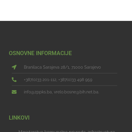
OSNOVNE INFORMACIJE
Branilaca Sarajeva 28/1, 71000 Sarajevo
+387(0)33 201-112, +387(0)33 498 959
info@zppks.ba, vrelo.bosne@bih.net.ba.
LINKOVI
Ministarstvo komunalne privrede, infrastructure,