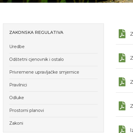
ZAKONSKA REGULATIVA
Z
Uredbe
Z
Odštetni cjenovnik i ostalo
Privremene upravljačke smjernice
Z
Pravilnici
Odluke
Z
Prostorni planovi
Zakoni
I