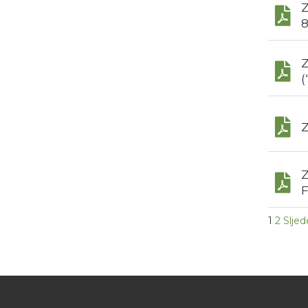
Z
8
Z
(
Z
Z
F
1
2
Sljed