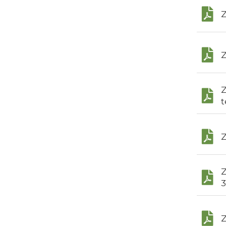
Z
Z
Z
t
Z
Z
3
Z