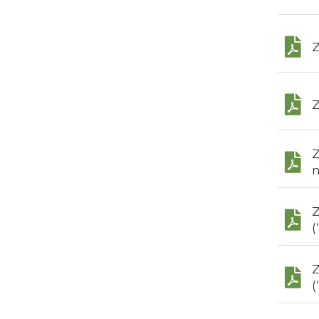
Z
Z
Z
n
Z
(
Z
(