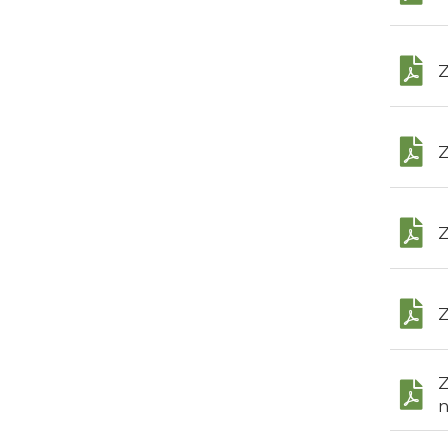
Z
Z
Z
Z
Z
n