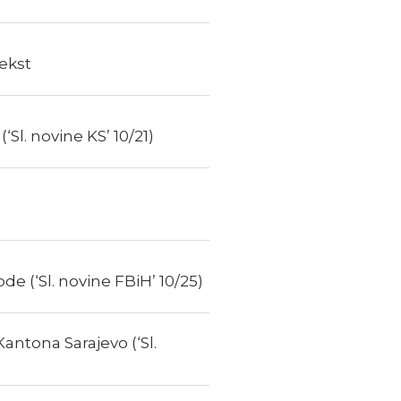
ekst
l. novine KS’ 10/21)
e (‘Sl. novine FBiH’ 10/25)
tona Sarajevo (‘Sl.