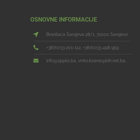
OSNOVNE INFORMACIJE
Branilaca Sarajeva 28/1, 71000 Sarajevo
+387(0)33 201-112, +387(0)33 498 959
info@zppks.ba, vrelo.bosne@bih.net.ba.