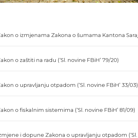
akon o izmjenama Zakona o šumama Kantona Sarajevo
akon o zaštiti na radu (‘Sl. novine FBiH’ 79/20)
akon o upravljanju otpadom (‘Sl. novine FBiH’ 33/03)
akon o fiskalnim sistemima (‘Sl. novine FBiH’ 81/09)
zmjene i dopune Zakona o upravljanju otpadom (‘Sl.