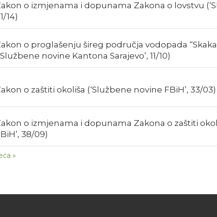
akon o izmjenama i dopunama Zakona o lovstvu (‘S
1/14)
akon o proglašenju šireg područja vodopada “Ska
‘Službene novine Kantona Sarajevo’, 11/10)
akon o zaštiti okoliša (‘Službene novine FBiH’, 33/03)
akon o izmjenama i dopunama Zakona o zaštiti okol
BiH’, 38/09)
eća »