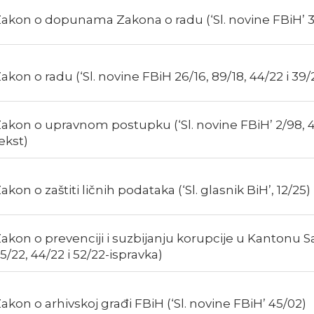
akon o dopunama Zakona o radu (‘Sl. novine FBiH’ 
akon o radu (‘Sl. novine FBiH 26/16, 89/18, 44/22 i 39/
akon o upravnom postupku (‘Sl. novine FBiH’ 2/98, 4
ekst)
akon o zaštiti ličnih podataka (‘Sl. glasnik BiH’, 12/25)
akon o prevenciji i suzbijanju korupcije u Kantonu Sar
5/22, 44/22 i 52/22-ispravka)
akon o arhivskoj građi FBiH (‘Sl. novine FBiH’ 45/02)