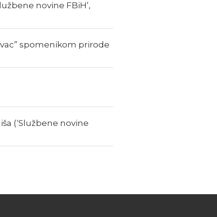
lužbene novine FBiH’,
kavac” spomenikom prirode
iša (‘Službene novine