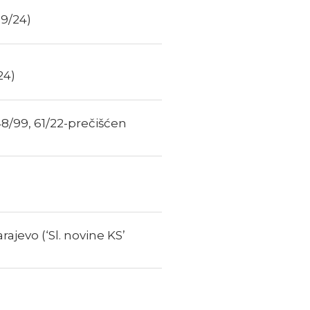
39/24)
24)
8/99, 61/22-prečišćen
ajevo (‘Sl. novine KS’