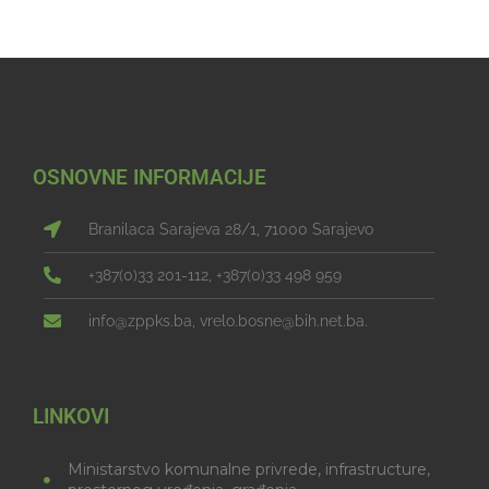
OSNOVNE INFORMACIJE
Branilaca Sarajeva 28/1, 71000 Sarajevo
+387(0)33 201-112, +387(0)33 498 959
info@zppks.ba, vrelo.bosne@bih.net.ba.
LINKOVI
Ministarstvo komunalne privrede, infrastructure,