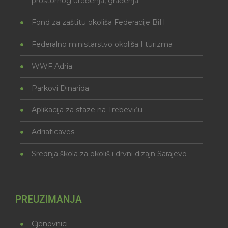
prostornog uređenja, građenja
Fond za zaštitu okoliša Federacije BiH
Federalno ministarstvo okoliša I turizma
WWF Adria
Parkovi Dinarida
Aplikacija za staze na Trebeviću
Adriaticaves
Srednja škola za okoliš i drvni dizajn Sarajevo
PREUZIMANJA
Cjenovnici