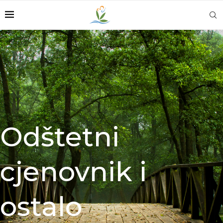
Odštetni
cjenovnik i
ostalo