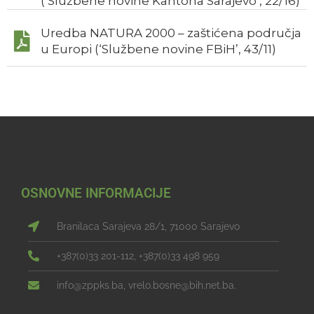
(‘Službene novine Kantona Sarajevo’, 22/16)
Uredba NATURA 2000 – zaštićena područja
u Europi (‘Službene novine FBiH’, 43/11)
OSNOVNE INFORMACIJE
Branilaca Sarajeva 28/1, 71000 Sarajevo
+387(0)33 201-112, +387(0)33 498 959
info@zppks.ba, vrelo.bosne@bih.net.ba.