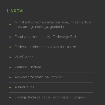
LINKOVI
Ministarstvo komunalne privrede, infrastructure,
prostornog uređenja, građenja
Fond za zaštitu okoliša Federacije BiH
Federalno ministarstvo okoliša I turizma
WWF Adria
Parkovi Dinarida
Aplikacija za staze na Trebeviću
Adriaticaves
Srednja škola za okoliš i drvni dizajn Sarajevo