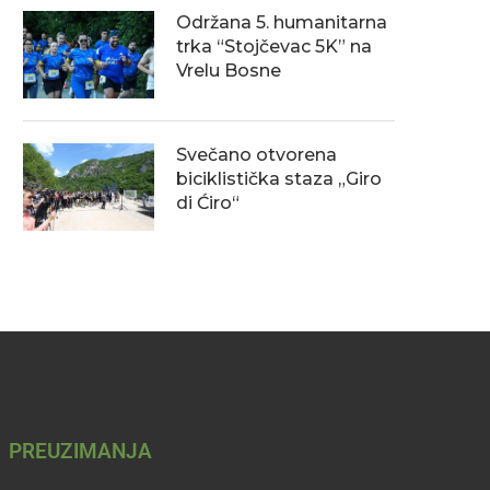
Održana 5. humanitarna
trka “Stojčevac 5K” na
Vrelu Bosne
Sretan 1. maj!
Obavijest o uslovima roštilja
zaštićenim prirodnim podru
01/05/2026
tokom prvomajskih prazn
Svečano otvorena
30/04/2026
biciklistička staza „Giro
di Ćiro“
PREUZIMANJA