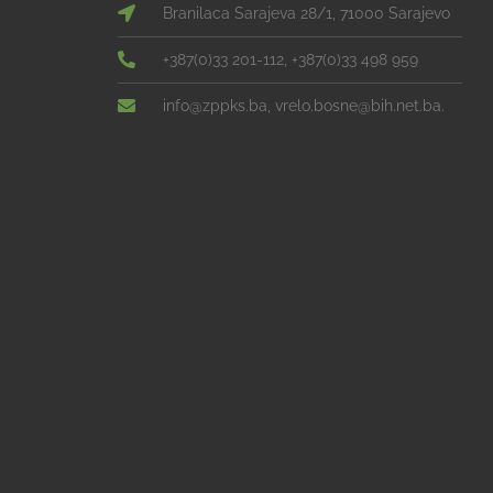
Branilaca Sarajeva 28/1, 71000 Sarajevo
+387(0)33 201-112, +387(0)33 498 959
info@zppks.ba, vrelo.bosne@bih.net.ba.