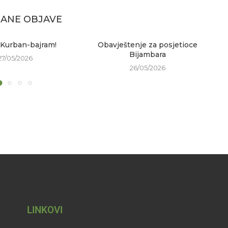
ANE OBJAVE
 Kurban-bajram!
Obavještenje za posjetioce
Bijambara
27/05/2026
26/05/2026
LINKOVI