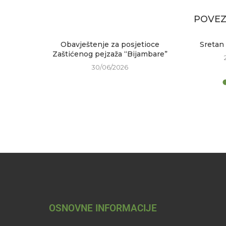
POVEZ
 bajram!
Obavještenje za posjetioce
Sretan
Zaštićenog pejzaža “Bijambare”
30/06/2026
OSNOVNE INFORMACIJE