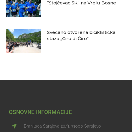
“Stojčevac 5K” na Vrelu Bosne
Svečano otvorena biciklistička
staza „Giro di Ćiro“
OSNOVNE INFORMACIJE
Branilaca Sarajeva 28/1, 71000 Sarajevo