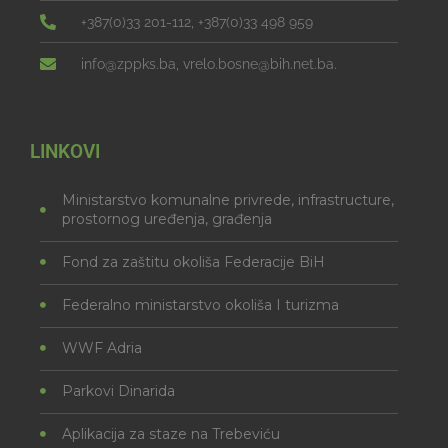
+387(0)33 201-112, +387(0)33 498 959
info@zppks.ba, vrelo.bosne@bih.net.ba.
LINKOVI
Ministarstvo komunalne privrede, infrastructure,
prostornog uređenja, građenja
Fond za zaštitu okoliša Federacije BiH
Federalno ministarstvo okoliša I turizma
WWF Adria
Parkovi Dinarida
Aplikacija za staze na Trebeviću