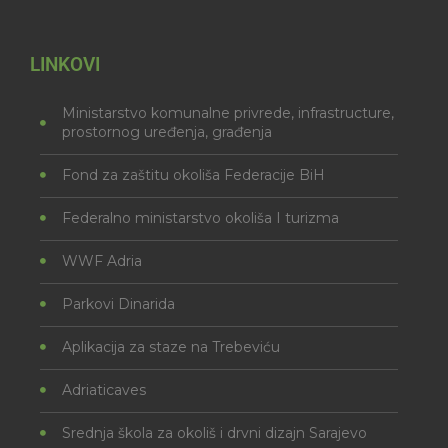
LINKOVI
Ministarstvo komunalne privrede, infrastructure,
prostornog uređenja, građenja
Fond za zaštitu okoliša Federacije BiH
Federalno ministarstvo okoliša I turizma
WWF Adria
Parkovi Dinarida
Aplikacija za staze na Trebeviću
Adriaticaves
Srednja škola za okoliš i drvni dizajn Sarajevo