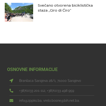
Svečano otvorena biciklistička
staza „Giro di Ćiro“
OSNOVNE INFORMACIJE
Branilaca Sarajeva 28/1, 71000 Sarajevo
+387(0)33 201-112, +387(0)33 498 959
info@zppks.ba, vrelo.bosne@bih.net.ba.