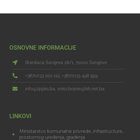
OSNOVNE INFORMACIJE
Branilaca Sarajeva 28/1, 71000 Sarajevo
+387(0)33 201-112, +387(0)33 498 959
info@zppks.ba, vrelo.bosne@bih.net.ba.
LINKOVI
Ministarstvo komunalne privrede, infrastructure,
prostornog uređenja, građenja