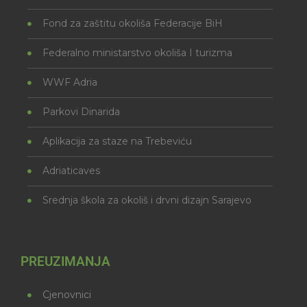
Fond za zaštitu okoliša Federacije BiH
Federalno ministarstvo okoliša I turizma
WWF Adria
Parkovi Dinarida
Aplikacija za staze na Trebeviću
Adriaticaves
Srednja škola za okoliš i drvni dizajn Sarajevo
PREUZIMANJA
Cjenovnici