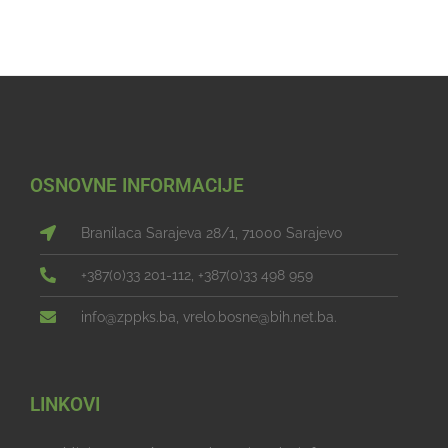
OSNOVNE INFORMACIJE
Branilaca Sarajeva 28/1, 71000 Sarajevo
+387(0)33 201-112, +387(0)33 498 959
info@zppks.ba, vrelo.bosne@bih.net.ba.
LINKOVI