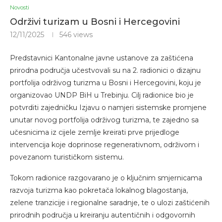
Novosti
Održivi turizam u Bosni i Hercegovini
12/11/2025
546
views
Predstavnici Kantonalne javne ustanove za zaštićena
prirodna područja učestvovali su na 2. radionici o dizajnu
portfolija održivog turizma u Bosni i Hercegovini, koju je
organizovao UNDP BiH u Trebinju. Cilj radionice bio je
potvrditi zajedničku Izjavu o namjeri sistemske promjene
unutar novog portfolija održivog turizma, te zajedno sa
učesnicima iz cijele zemlje kreirati prve prijedloge
intervencija koje doprinose regenerativnom, održivom i
povezanom turističkom sistemu.
Tokom radionice razgovarano je o ključnim smjernicama
razvoja turizma kao pokretača lokalnog blagostanja,
zelene tranzicije i regionalne saradnje, te o ulozi zaštićenih
prirodnih područja u kreiranju autentičnih i odgovornih