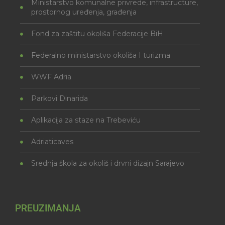
Ministarstvo komunalne privrede, infrastructure,
prostornog uređenja, građenja
Fond za zaštitu okoliša Federacije BiH
Federalno ministarstvo okoliša I turizma
WWF Adria
Parkovi Dinarida
Aplikacija za staze na Trebeviću
Adriaticaves
Srednja škola za okoliš i drvni dizajn Sarajevo
PREUZIMANJA