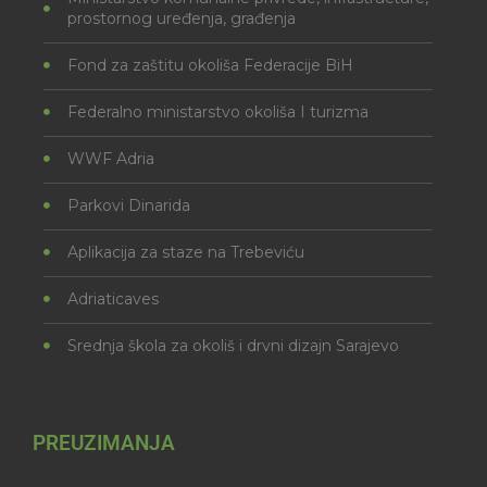
prostornog uređenja, građenja
Fond za zaštitu okoliša Federacije BiH
Federalno ministarstvo okoliša I turizma
WWF Adria
Parkovi Dinarida
Aplikacija za staze na Trebeviću
Adriaticaves
Srednja škola za okoliš i drvni dizajn Sarajevo
PREUZIMANJA