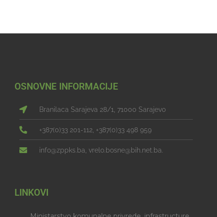
OSNOVNE INFORMACIJE
Branilaca Sarajeva 28/1, 71000 Sarajevo
+387(0)33 201-112, +387(0)33 498 959
info@zppks.ba, vrelo.bosne@bih.net.ba.
LINKOVI
Ministarstvo komunalne privrede, infrastructure,