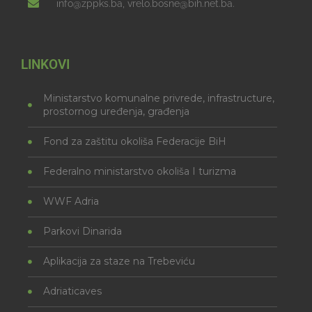
info@zppks.ba, vrelo.bosne@bih.net.ba.
LINKOVI
Ministarstvo komunalne privrede, infrastructure,
prostornog uređenja, građenja
Fond za zaštitu okoliša Federacije BiH
Federalno ministarstvo okoliša I turizma
WWF Adria
Parkovi Dinarida
Aplikacija za staze na Trebeviću
Adriaticaves