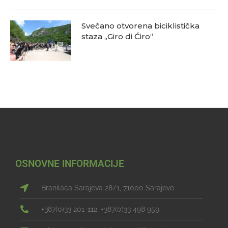
Svečano otvorena biciklistička
staza „Giro di Ćiro“
OSNOVNE INFORMACIJE
Branilaca Sarajeva 28/1, 71000 Sarajevo
+387(0)33 201-112, +387(0)33 498 959