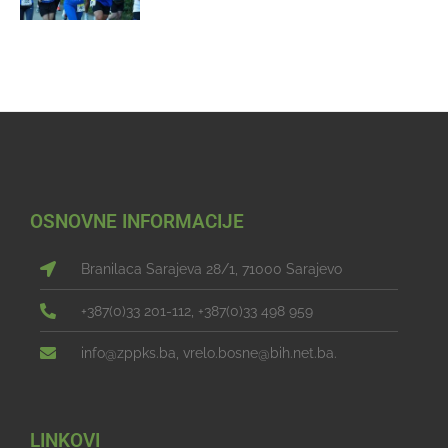
OSNOVNE INFORMACIJE
Branilaca Sarajeva 28/1, 71000 Sarajevo
+387(0)33 201-112, +387(0)33 498 959
info@zppks.ba, vrelo.bosne@bih.net.ba.
LINKOVI