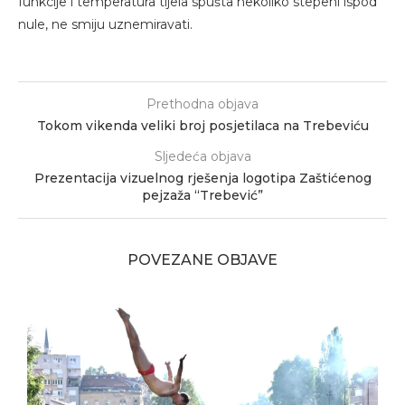
funkcije i temperatura tijela spušta nekoliko stepeni ispod
nule, ne smiju uznemiravati.
Prethodna objava
Tokom vikenda veliki broj posjetilaca na Trebeviću
Sljedeća objava
Prezentacija vizuelnog rješenja logotipa Zaštićenog
pejzaža “Trebević”
POVEZANE OBJAVE