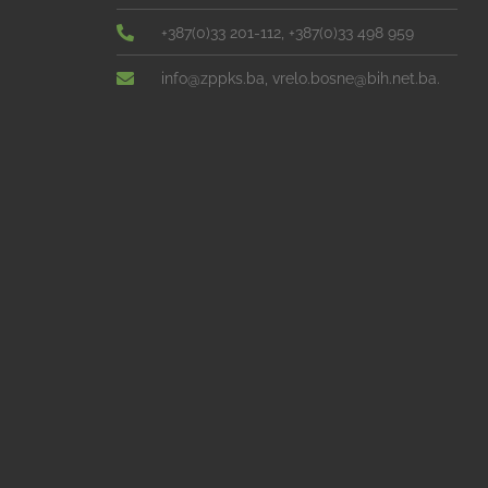
+387(0)33 201-112, +387(0)33 498 959
info@zppks.ba, vrelo.bosne@bih.net.ba.