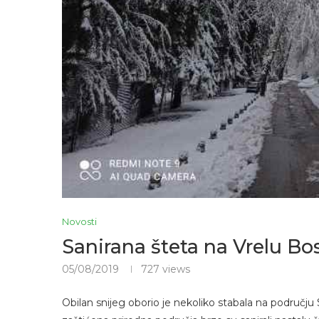
Novosti
Sanirana šteta na Vrelu Bo
05/08/2019
727
views
Obilan snijeg oborio je nekoliko stabala na područj