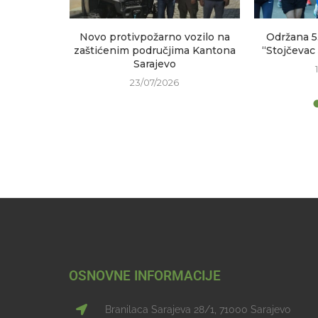
sastanak
Novo protivpožarno vozilo na
Održana 5
h područja
zaštićenim područjima Kantona
“Stojčevac
Sarajevo
23/07/2026
OSNOVNE INFORMACIJE
Branilaca Sarajeva 28/1, 71000 Sarajevo