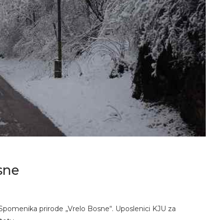
sne
u Spomenika prirode „Vrelo Bosne“. Uposlenici KJU za