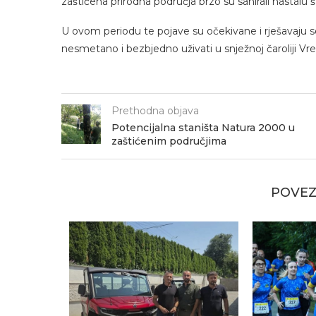
zaštićena prirodna područja brzo su sanirali nastalu š
U ovom periodu te pojave su očekivane i rješavaju se
nesmetano i bezbjedno uživati u snježnoj čaroliji Vr
Prethodna objava
Potencijalna staništa Natura 2000 u
zaštićenim područjima
POVEZ