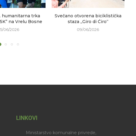
. humanitarna trka
Svečano otvorena biciklistička
V
 5K” na Vrelu Bosne
staza „Giro di Ćiro“
15/06/2026
09/06/2026
LINKOVI
Ministarstvo komunalne privrede,