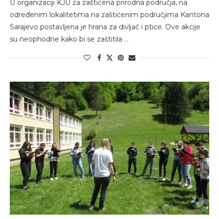
U organizaciji KJU za zaštićena prirodna područja, na
određenim lokalitetima na zaštićenim područjima Kantona
Sarajevo postavljena je hrana za divljač i ptice. Ove akcije
su neophodne kako bi se zaštitila …