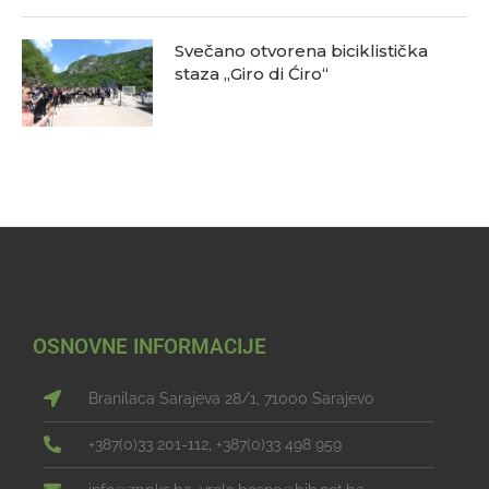
Svečano otvorena biciklistička
staza „Giro di Ćiro“
OSNOVNE INFORMACIJE
Branilaca Sarajeva 28/1, 71000 Sarajevo
+387(0)33 201-112, +387(0)33 498 959