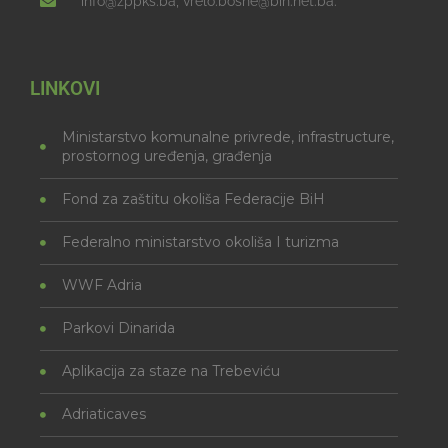
info@zppks.ba, vrelo.bosne@bih.net.ba.
LINKOVI
Ministarstvo komunalne privrede, infrastructure,
prostornog uređenja, građenja
Fond za zaštitu okoliša Federacije BiH
Federalno ministarstvo okoliša I turizma
WWF Adria
Parkovi Dinarida
Aplikacija za staze na Trebeviću
Adriaticaves