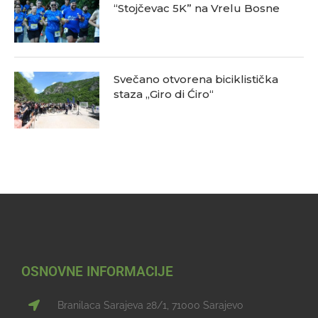
“Stojčevac 5K” na Vrelu Bosne
Svečano otvorena biciklistička
staza „Giro di Ćiro“
OSNOVNE INFORMACIJE
Branilaca Sarajeva 28/1, 71000 Sarajevo