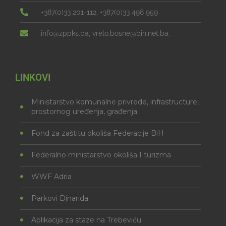
+387(0)33 201-112, +387(0)33 498 959
info@zppks.ba, vrelo.bosne@bih.net.ba.
LINKOVI
Ministarstvo komunalne privrede, infrastructure,
prostornog uređenja, građenja
Fond za zaštitu okoliša Federacije BiH
Federalno ministarstvo okoliša I turizma
WWF Adria
Parkovi Dinarida
Aplikacija za staze na Trebeviću