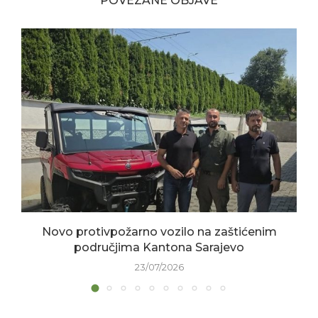
POVEZANE OBJAVE
Novo protivpožarno vozilo na zaštićenim
područjima Kantona Sarajevo
23/07/2026