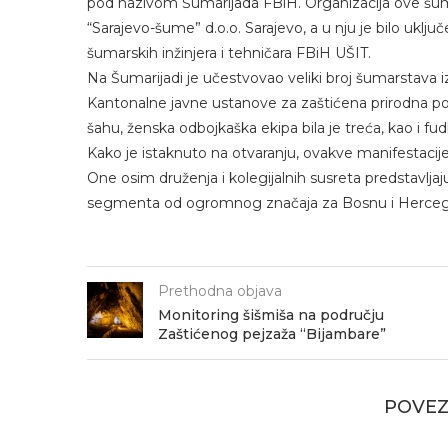
pod nazivom Šumarijada FBiH. Organizacija ove šumar
“Sarajevo-šume” d.o.o. Sarajevo, a u nju je bilo uklj
šumarskih inžinjera i tehničara FBiH UŠIT.
Na Šumarijadi je učestvovao veliki broj šumarstava i
Kantonalne javne ustanove za zaštićena prirodna pod
šahu, ženska odbojkaška ekipa bila je treća, kao i fudb
Kako je istaknuto na otvaranju, ovakve manifestacije
One osim druženja i kolegijalnih susreta predstavlja
segmenta od ogromnog značaja za Bosnu i Herceg
Prethodna objava
Monitoring šišmiša na području
Zaštićenog pejzaža “Bijambare”
POVEZ