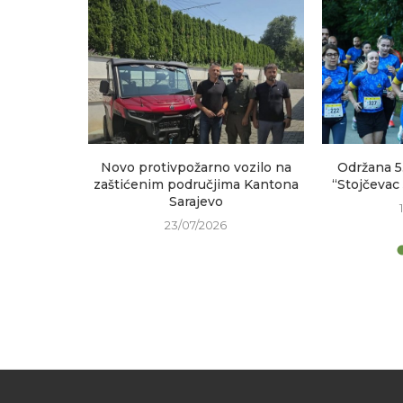
sastanak
Novo protivpožarno vozilo na
Održana 5
h područja
zaštićenim područjima Kantona
“Stojčevac
Sarajevo
23/07/2026