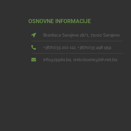
OSNOVNE INFORMACIJE
Branilaca Sarajeva 28/1, 71000 Sarajevo
+387(0)33 201-112, +387(0)33 498 959
info@zppks.ba, vrelo.bosne@bih.net.ba.