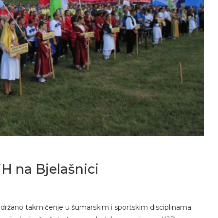
H na Bjelašnici
 održano takmičenje u šumarskim i sportskim disciplinama