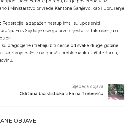
ijade, inače četvrte po redu, bila je povjerena KJP
učeno i Ministarstvo privrede Kantona Sarajevo, kao i Udruženje
z Federacije, a zapažen nastup imali su uposlenici
ručja. Enis Sejdić je osvojio prvo mjesto na takmičenju u
aleri.
 su dragocjene i trebaju biti češće od svake druge godine.
ju i skretanje pažnje na goruću problematiku zaštite šuma,
ovinu.
Sljedeća objava
Održana biciklistička trka na Trebeviću
ANE OBJAVE