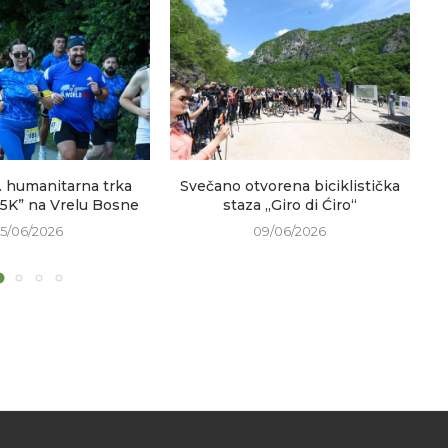
. humanitarna trka
Svečano otvorena biciklistička
V
 5K” na Vrelu Bosne
staza „Giro di Ćiro“
15/06/2026
09/06/2026