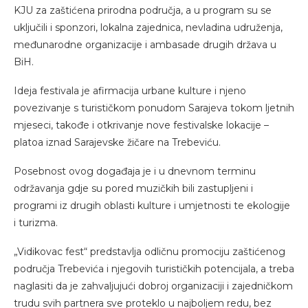
KJU za zaštićena prirodna područja, a u program su se
uključili i sponzori, lokalna zajednica, nevladina udruženja,
međunarodne organizacije i ambasade drugih država u
BiH.
Ideja festivala je afirmacija urbane kulture i njeno
povezivanje s turističkom ponudom Sarajeva tokom ljetnih
mjeseci, takođe i otkrivanje nove festivalske lokacije –
platoa iznad Sarajevske žičare na Trebeviću.
Posebnost ovog događaja je i u dnevnom terminu
održavanja gdje su pored muzičkih bili zastupljeni i
programi iz drugih oblasti kulture i umjetnosti te ekologije
i turizma.
„Vidikovac fest“ predstavlja odličnu promociju zaštićenog
područja Trebevića i njegovih turističkih potencijala, a treba
naglasiti da je zahvaljujući dobroj organizaciji i zajedničkom
trudu svih partnera sve proteklo u najboljem redu, bez