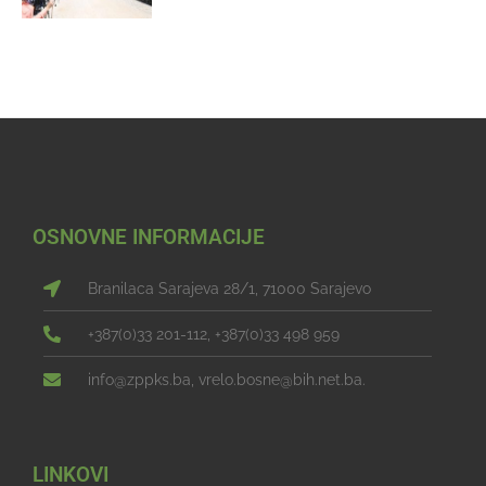
OSNOVNE INFORMACIJE
Branilaca Sarajeva 28/1, 71000 Sarajevo
+387(0)33 201-112, +387(0)33 498 959
info@zppks.ba, vrelo.bosne@bih.net.ba.
LINKOVI