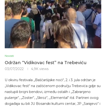
Novosti
Održan “Vidikovac fest” na Trebeviću
03/07/2022
4,9K
views
U okviru festivala „Baščaršijske noći“, 2. i 3. jula održan je
„Vidikovac fest“ na zaštićenom području Trebevića gdje su
nastupili brojni bendovi, između ostalih i „Zabranjeno
pušenje“, „Zoster“, „Skroz“, „Elemental“ itd. Partneri ovog
događaja su bili JU Bosanski kulturni centar, JP „Sarajevo“ i