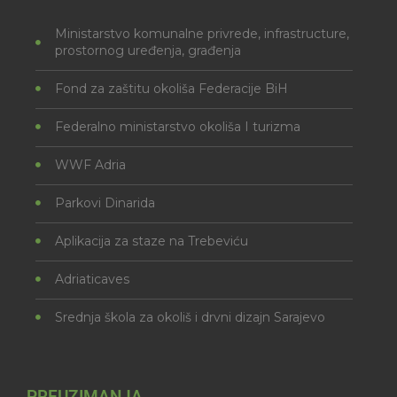
Ministarstvo komunalne privrede, infrastructure,
prostornog uređenja, građenja
Fond za zaštitu okoliša Federacije BiH
Federalno ministarstvo okoliša I turizma
WWF Adria
Parkovi Dinarida
Aplikacija za staze na Trebeviću
Adriaticaves
Srednja škola za okoliš i drvni dizajn Sarajevo
PREUZIMANJA