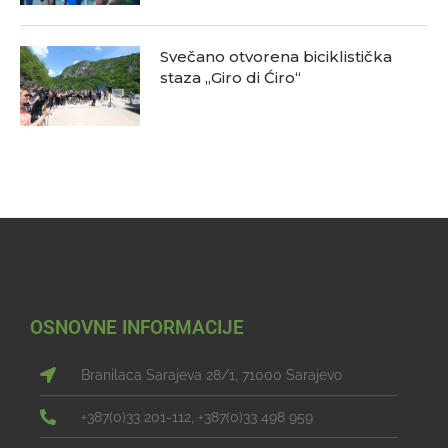
Svečano otvorena biciklistička
staza „Giro di Ćiro“
OSNOVNE INFORMACIJE
Branilaca Sarajeva 28/1, 71000 Sarajevo
+387(0)33 201-112, +387(0)33 498 959