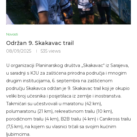
Novosti
Održan 9. Skakavac trail
08/09/2025
535
views
U organizaciji Planinarskog društva „Skakavac“ iz Sarajeva,
u saradnji s KJU za zaštićena prirodna područja i mnogim
drugim institucijama, 6. septembra na zaštićenom
području Skakavca održan je 9. Skakavac trail koji je okupio
veliki broj učesnika i posjetilaca iz zemlje i inostranstva.
Takmičari su učestvovali u maratonu (42 km),
polumaratonu (21 km), rekreativnom trailu (10 km),
porodičnom trailu (4 km), B2B trailu (4 km) i Canikross trailu
(7,5 km), na kojem su vlasnici trčali sa svojim kućnim
ljubimcima.