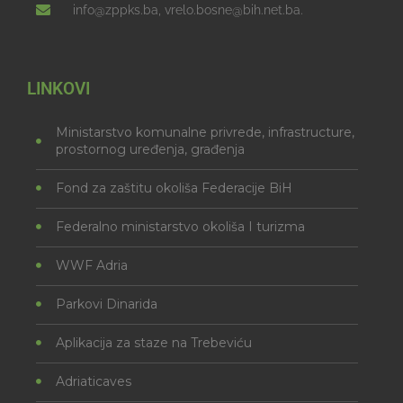
info@zppks.ba, vrelo.bosne@bih.net.ba.
LINKOVI
Ministarstvo komunalne privrede, infrastructure,
prostornog uređenja, građenja
Fond za zaštitu okoliša Federacije BiH
Federalno ministarstvo okoliša I turizma
WWF Adria
Parkovi Dinarida
Aplikacija za staze na Trebeviću
Adriaticaves