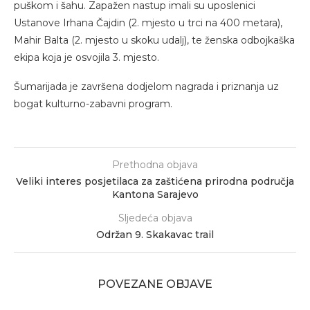
puškom i šahu. Zapažen nastup imali su uposlenici
Ustanove Irhana Čajdin (2. mjesto u trci na 400 metara),
Mahir Balta (2. mjesto u skoku udalj), te ženska odbojkaška
ekipa koja je osvojila 3. mjesto.
Šumarijada je završena dodjelom nagrada i priznanja uz
bogat kulturno-zabavni program.
Prethodna objava
Veliki interes posjetilaca za zaštićena prirodna područja
Kantona Sarajevo
Sljedeća objava
Održan 9. Skakavac trail
POVEZANE OBJAVE