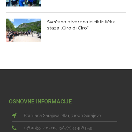
Svečano otvorena biciklistička
staza „Giro di Ćiro“
OSNOVNE INFORMACIJE
Branilaca Sarajeva 28/1, 71000 Sarajevo
+387(0)33 201-112, +387(0)33 498 959