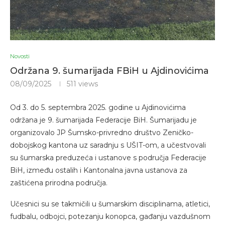
Novosti
Održana 9. šumarijada FBiH u Ajdinovićima
08/09/2025
511
views
Od 3. do 5. septembra 2025. godine u Ajdinovićima
održana je 9. šumarijada Federacije BiH. Šumarijadu je
organizovalo JP Šumsko-privredno društvo Zeničko-
dobojskog kantona uz saradnju s UŠIT-om, a učestvovali
su šumarska preduzeća i ustanove s područja Federacije
BiH, između ostalih i Kantonalna javna ustanova za
zaštićena prirodna područja.
Učesnici su se takmičili u šumarskim disciplinama, atletici,
fudbalu, odbojci, potezanju konopca, gađanju vazdušnom