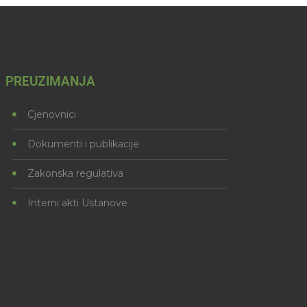
PREUZIMANJA
Cjenovnici
Dokumenti i publikacije
Zakonska regulativa
Interni akti Ustanove