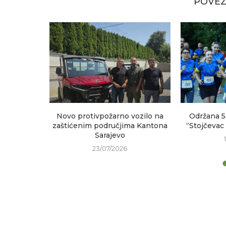
POVEZ
sastanak
Novo protivpožarno vozilo na
Održana 5
h područja
zaštićenim područjima Kantona
“Stojčevac
Sarajevo
23/07/2026