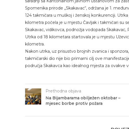
saradnji sa Kantonalnom javnom ustanovom za zaštić
Spomenika prirode „Skakavac“, održana je 1. međunar
124 takmičara u muškoj i ženskoj konkurenciji. Utrka j
kilometra počela je u mjestu Čavljak i takmičari su 
Skakavac, vidikovca, podnožja vodopada Skakavac, Pe
Utrka od 18 kilometara startovala je u mjestu Uževica
kilometra.
Nakon utrka, uz prisustvo brojnih zvanica i sponzora,
takmičarski dio nije bio primarni cilj ove manifestacije.
područja Skakavca kao idealnog mjesta za ovakve vr
Prethodna objava
Na Bijambarama obilježen oktobar –
mjesec borbe protiv požara