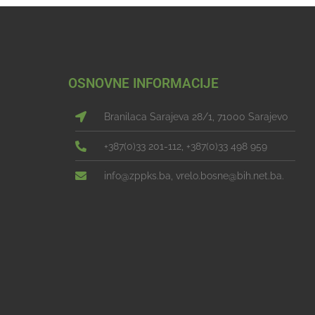
OSNOVNE INFORMACIJE
Branilaca Sarajeva 28/1, 71000 Sarajevo
+387(0)33 201-112, +387(0)33 498 959
info@zppks.ba, vrelo.bosne@bih.net.ba.