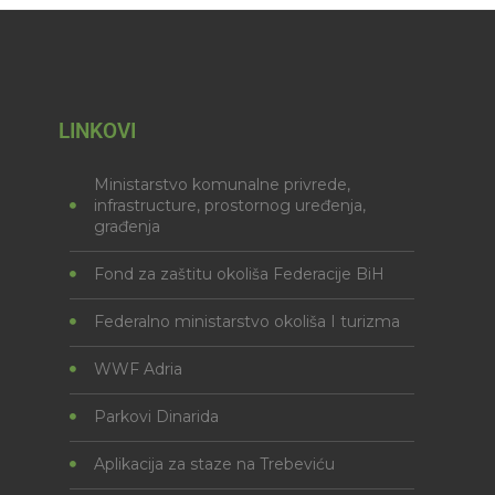
LINKOVI
Ministarstvo komunalne privrede,
infrastructure, prostornog uređenja,
građenja
Fond za zaštitu okoliša Federacije BiH
Federalno ministarstvo okoliša I turizma
WWF Adria
Parkovi Dinarida
Aplikacija za staze na Trebeviću