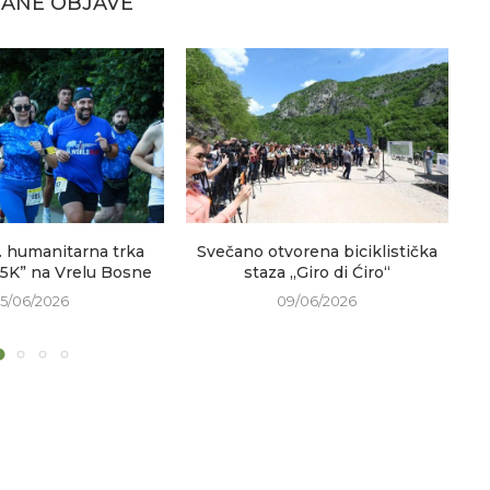
ANE OBJAVE
. humanitarna trka
Svečano otvorena biciklistička
V
 5K” na Vrelu Bosne
staza „Giro di Ćiro“
15/06/2026
09/06/2026