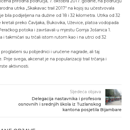
ena prirodna područja, 7. oktobra 2017. godine, na području
odna utrka „Skakavac trail 2017“ na kojoj su učestvovala
e bila podijeljena na dužine od 18 i 32 kilometra. Utrka od 32
se kretali preko Čavljaka, Bukovika, Uževice, platoa vodopada
račkog potoka i završavali u mjestu Gornja Jošanica 1.
 i takmičari su trčali istom rutom kao i na utrci od 32
 proglašeni su pobjednici i uručene nagrade, ali taj
 Prije svega, akcenat je na popularizaciji trail trčanja i
ste aktivnosti.
Sljedeća objava
Delegacija nastavnika i profesora
osnovnih i srednjih škola iz Tuzlanskog
kantona posjetila Bijambare