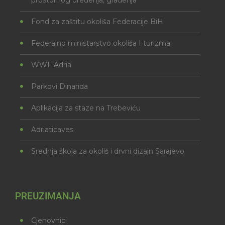
Fond za zaštitu okoliša Federacije BiH
Federalno ministarstvo okoliša I turizma
WWF Adria
Parkovi Dinarida
Aplikacija za staze na Trebeviću
Adriaticaves
Srednja škola za okoliš i drvni dizajn Sarajevo
PREUZIMANJA
Cjenovnici