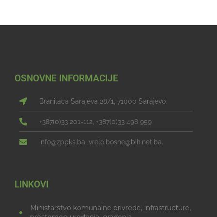
OSNOVNE INFORMACIJE
Branilaca Sarajeva 28/1, 71000 Sarajevo
+387(0)33 201-112, +387(0)33 498 959
info@zppks.ba, vrelo.bosne@bih.net.ba.
LINKOVI
Ministarstvo komunalne privrede, infrastructure,
prostornog uređenja, građenja