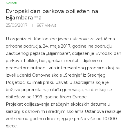
Novosti
Evropski dan parkova obilježen na
Bijambarama
25/05/2017
667
views
U organizaciji Kantonalne javne ustanove za zaštićena
prirodna područja, 24. maja 2017. godine, na području
Zaštićenog pejzaža „Bijambare“, obilježen je Evropski dan
parkova. Folklor, hor, igrokaz i recital – dijelovi su
pedesetominutnog i vrlo interesantnog programa koji su
izveli učenici Osnovne škole „Srednje“ iz Srednjeg.
Posjetioci su imali priliku uživati u sadržajima koje je
brižljivo pripremila najmlađa generacija, na dan koji se
obilježava od 1999. godine širom Evrope.
Projekat obilježavanja značajnih ekoloških datuma u
saradnji s osnovnim i srednjim školama Ustanova realizuje
već sedmu godinu i kroz njega je prošlo više od 10.000
djece.