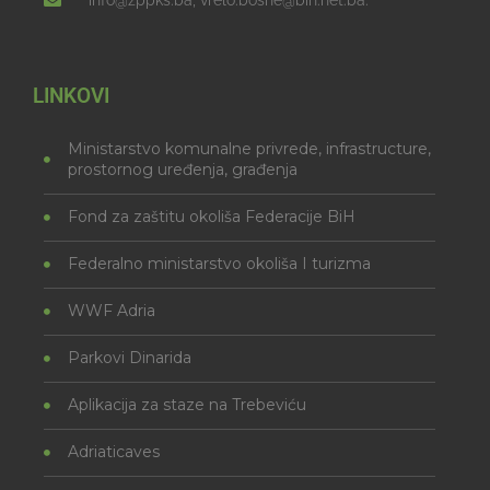
info@zppks.ba, vrelo.bosne@bih.net.ba.
LINKOVI
Ministarstvo komunalne privrede, infrastructure,
prostornog uređenja, građenja
Fond za zaštitu okoliša Federacije BiH
Federalno ministarstvo okoliša I turizma
WWF Adria
Parkovi Dinarida
Aplikacija za staze na Trebeviću
Adriaticaves