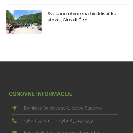
Svečano otvorena biciklistička
staza „Giro di Ćiro“
OSNOVNE INFORMACIJE
Branilaca Sarajeva 28/1, 71000 Sarajevo
+387(0)33 201-112, +387(0)33 498 959