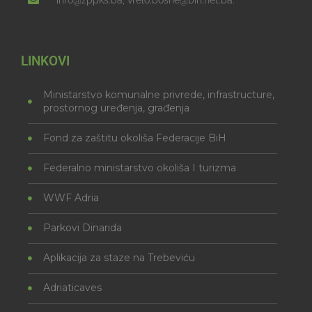
info@zppks.ba, vrelo.bosne@bih.net.ba.
LINKOVI
Ministarstvo komunalne privrede, infrastructure,
prostornog uređenja, građenja
Fond za zaštitu okoliša Federacije BiH
Federalno ministarstvo okoliša I turizma
WWF Adria
Parkovi Dinarida
Aplikacija za staze na Trebeviću
Adriaticaves