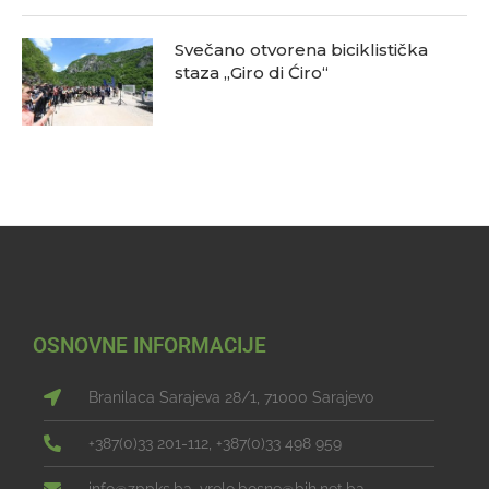
Svečano otvorena biciklistička
staza „Giro di Ćiro“
OSNOVNE INFORMACIJE
Branilaca Sarajeva 28/1, 71000 Sarajevo
+387(0)33 201-112, +387(0)33 498 959