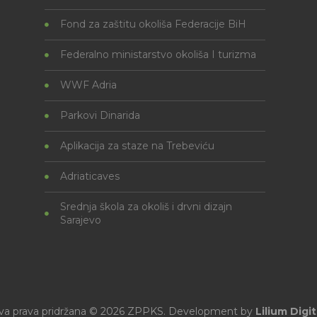
Fond za zaštitu okoliša Federacije BiH
Federalno ministarstvo okoliša I turizma
WWF Adria
Parkovi Dinarida
Aplikacija za staze na Trebeviću
Adriaticaves
Srednja škola za okoliš i drvni dizajn
Sarajevo
va prava pridržana © 2026 ZPPKS. Development by
Lilium Digit