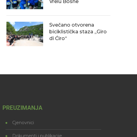
Vrelu Bosne
Svečano otvorena
biciklistička staza „Giro
di Ćiro“
PREUZIMANJA
Cjenovnici
Dokumenti i publikacije