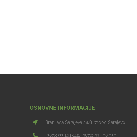
OSNOVNE INFORMACIJE
Branilaca Sarajeva 28/1, 71000 Sarajevo
+387(0)33 201-112, +387(0)33 498 959