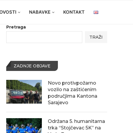
OVOSTI
NABAVKE
KONTAKT
Pretraga
TRAŽI
ZADNJE OBJAVE
Novo protivpožarno
vozilo na zaštićenim
područjima Kantona
Sarajevo
Održana 5. humanitarna
trka “Stojčevac 5K” na