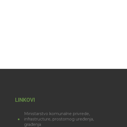
LINKOVI
Ministarstvo komunalne privrede,
infrastructure, prostornog uređenja,
građenja