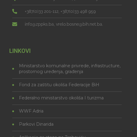
+387(0)33 201-112, +387(0)33 498 959
info@zppks.ba, vrelo.bosne@bih.net.ba.
LINKOVI
Ministarstvo komunalne privrede, infrastructure,
prostornog uređenja, građenja
Fond za zaštitu okoliša Federacije BiH
Federalno ministarstvo okoliša I turizma
WWF Adria
Parkovi Dinarida