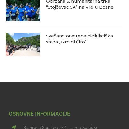
Održana 5. humanitarna trka
“Stojčevac 5K” na Vrelu Bosne
Svečano otvorena biciklistička
staza „Giro di Ćiro“
OSNOVNE INFORMACIJE
Branilaca Sarajeva 28/1, 71000 Sarajevo