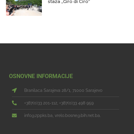
staza „Giro di Ćiro“
OSNOVNE INFORMACIJE
Branilaca Sarajeva 28/1, 71000 Sarajevo
+387(0)33 201-112, +387(0)33 498 959
info@zppks.ba, vrelo.bosne@bih.net.ba.