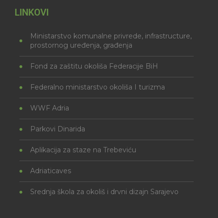
LINKOVI
Ministarstvo komunalne privrede, infrastructure,
prostornog uređenja, građenja
Fond za zaštitu okoliša Federacije BiH
Federalno ministarstvo okoliša I turizma
WWF Adria
Parkovi Dinarida
Aplikacija za staze na Trebeviću
Adriaticaves
Srednja škola za okoliš i drvni dizajn Sarajevo