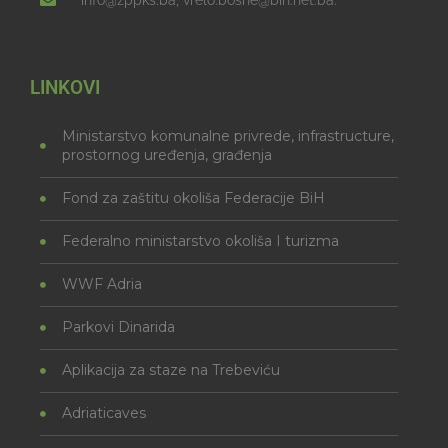
info@zppks.ba, vrelo.bosne@bih.net.ba.
LINKOVI
Ministarstvo komunalne privrede, infrastructure,
prostornog uređenja, građenja
Fond za zaštitu okoliša Federacije BiH
Federalno ministarstvo okoliša I turizma
WWF Adria
Parkovi Dinarida
Aplikacija za staze na Trebeviću
Adriaticaves