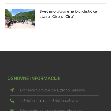
Svečano otvorena biciklistička
staza „Giro di Ćiro“
OSNOVNE INFORMACIJE
Branilaca Sarajeva 28/1, 71000 Sarajevo
+387(0)33 201-112, +387(0)33 498 959