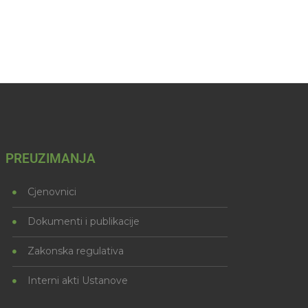
PREUZIMANJA
Cjenovnici
Dokumenti i publikacije
Zakonska regulativa
Interni akti Ustanove