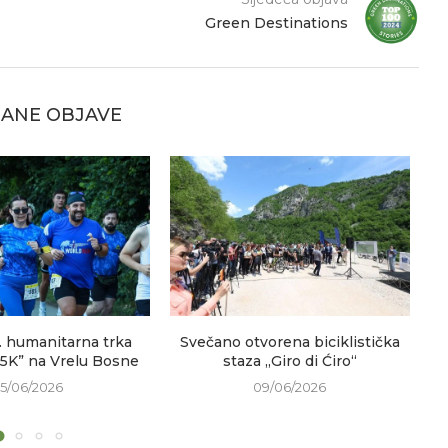
Green Destinations
ANE OBJAVE
. humanitarna trka
Svečano otvorena biciklistička
V
 5K” na Vrelu Bosne
staza „Giro di Ćiro“
15/06/2026
09/06/2026