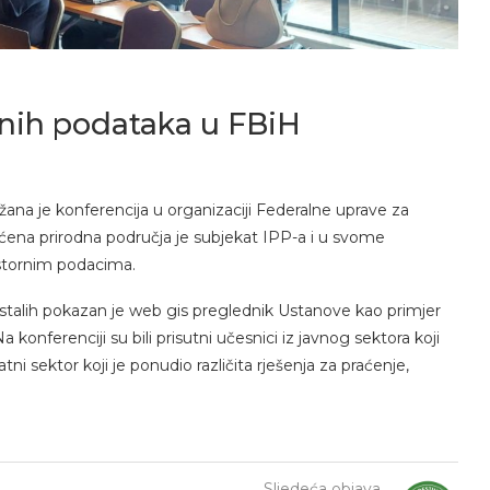
rnih podataka u FBiH
ana je konferencija u organizaciji Federalne uprave za
ćena prirodna područja je subjekat IPP-a i u svome
ostornim podacima.
talih pokazan je web gis preglednik Ustanove kao primjer
konferenciji su bili prisutni učesnici iz javnog sektora koji
i sektor koji je ponudio različita rješenja za praćenje,
Sljedeća objava