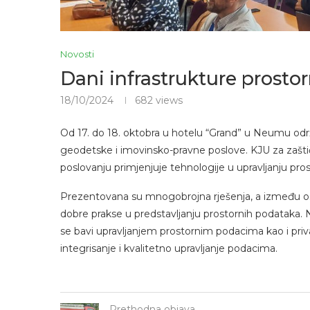
Novosti
Dani infrastrukture prosto
18/10/2024
682
views
Od 17. do 18. oktobra u hotelu “Grand” u Neumu održ
geodetske i imovinsko-pravne poslove. KJU za zašti
poslovanju primjenjuje tehnologije u upravljanju pr
Prezentovana su mnogobrojna rješenja, a između os
dobre prakse u predstavljanju prostornih podataka. Na 
se bavi upravljanjem prostornim podacima kao i privatn
integrisanje i kvalitetno upravljanje podacima.
Prethodna objava