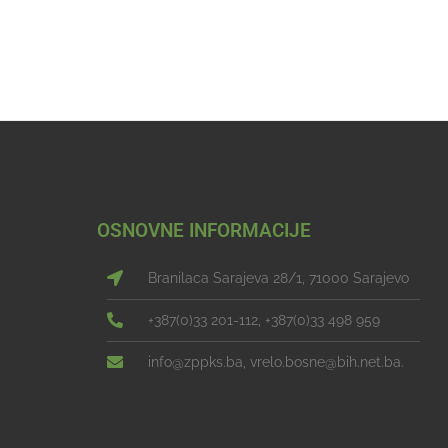
OSNOVNE INFORMACIJE
Branilaca Sarajeva 28/1, 71000 Sarajevo
+387(0)33 201-112, +387(0)33 498 959
info@zppks.ba, vrelo.bosne@bih.net.ba.