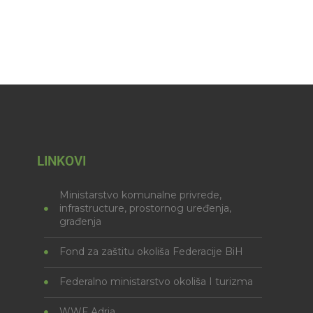
LINKOVI
Ministarstvo komunalne privrede,
infrastructure, prostornog uređenja,
građenja
Fond za zaštitu okoliša Federacije BiH
Federalno ministarstvo okoliša I turizma
WWF Adria