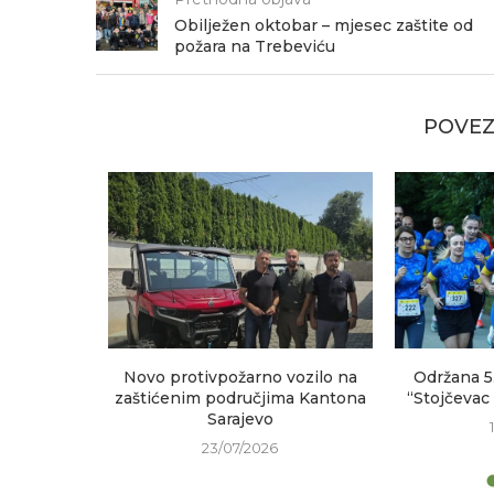
Obilježen oktobar – mjesec zaštite od
požara na Trebeviću
POVEZ
sastanak
Novo protivpožarno vozilo na
Održana 5
h područja
zaštićenim područjima Kantona
“Stojčevac
Sarajevo
23/07/2026