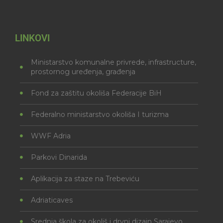
LINKOVI
Ministarstvo komunalne privrede, infrastructure,
prostornog uređenja, građenja
Fond za zaštitu okoliša Federacije BiH
Federalno ministarstvo okoliša I turizma
WWF Adria
Parkovi Dinarida
Aplikacija za staze na Trebeviću
Adriaticaves
Srednja škola za okoliš i drvni dizajn Sarajevo