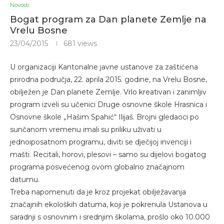
Novosti
Bogat program za Dan planete Zemlje na
Vrelu Bosne
23/04/2015
681
views
U organizaciji Kantonalne javne ustanove za zaštićena
prirodna područja, 22. aprila 2015. godine, na Vrelu Bosne,
obilježen je Dan planete Zemlje. Vrlo kreativan i zanimljiv
program izveli su učenici Druge osnovne škole Hrasnica i
Osnovne škole „Hašim Spahić“ Ilijaš. Brojni gledaoci po
sunčanom vremenu imali su priliku uživati u
jednoiposatnom programu, diviti se dječijoj invenciji i
mašti. Recitali, horovi, plesovi – samo su dijelovi bogatog
programa posvećenog ovom globalno značajnom
datumu.
Treba napomenuti da je kroz projekat obilježavanja
značajnih ekoloških datuma, koji je pokrenula Ustanova u
saradnji s osnovnim i srednjim školama, prošlo oko 10.000