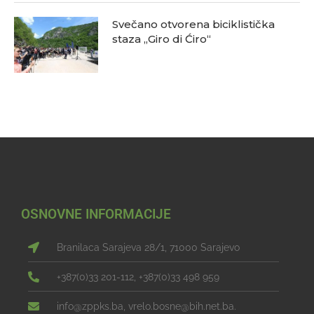
Svečano otvorena biciklistička
staza „Giro di Ćiro“
OSNOVNE INFORMACIJE
Branilaca Sarajeva 28/1, 71000 Sarajevo
+387(0)33 201-112, +387(0)33 498 959
info@zppks.ba, vrelo.bosne@bih.net.ba.