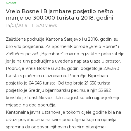
Novosti
Vrelo Bosne i Bijambare posjetilo nešto
manje od 300.000 turista u 2018. godini
14/01/2019
570
views
Zaštićena područja Kantona Sarajevo i u 2018. godini su
bilo vrlo posjećena. Za Spomenik prirode „Vrelo Bosne“ i
Zaštićeni pejzaž „Bijambare“ imamo egzaktne pokazatelje
jer je na tim područjima uvedena naplata ulaza u prostor.
Područje Vrela Bosne u 2018. godini posjetilo je 226.340
turista s plaćenim ulaznicama. Područje Bijambara
posjetilo je 64.645 turista. Od tog broja 21.656 turista
posjetilo je Srednju bijambarsku pećinu, a njih 55.692
koristilo je turistički voz. Juli i august su bili najposjećeniji
mjeseci na oba područja.
Kantonalna javna ustanova je tokom cijele godine bila na
usluzi posjetiocima na svim područjima kojima upravlja,
spremna da odgovori njihovim brojnim pitanjima i