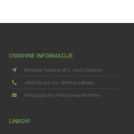
OSNOVNE INFORMACIJE
Branilaca Sarajeva 28/1, 71000 Sarajevo
+387(0)33 201-112, +387(0)33 498 959
info@zppks.ba, vrelo.bosne@bih.net.ba.
LINKOVI