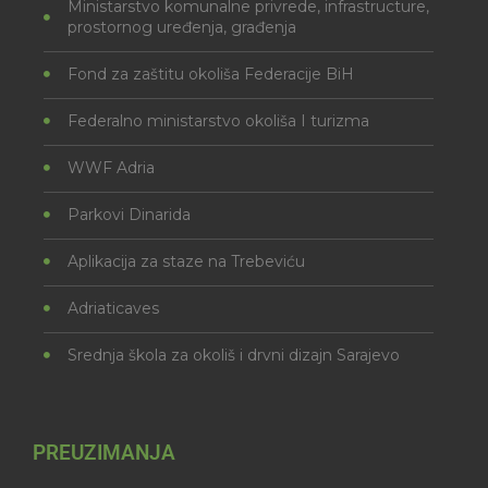
Ministarstvo komunalne privrede, infrastructure,
prostornog uređenja, građenja
Fond za zaštitu okoliša Federacije BiH
Federalno ministarstvo okoliša I turizma
WWF Adria
Parkovi Dinarida
Aplikacija za staze na Trebeviću
Adriaticaves
Srednja škola za okoliš i drvni dizajn Sarajevo
PREUZIMANJA