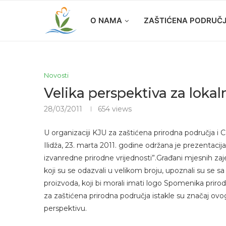
O NAMA
ZAŠTIĆENA PODRUČ
Novosti
Velika perspektiva za loka
28/03/2011
654
views
U organizaciji KJU za zaštićena prirodna područja i C
Ilidža, 23. marta 2011. godine održana je prezentacij
izvanredne prirodne vrijednosti”.Građani mjesnih zajed
koji su se odazvali u velikom broju, upoznali su se sa
proizvoda, koji bi morali imati logo Spomenika prirod
za zaštićena prirodna područja istakle su značaj ovo
perspektivu.