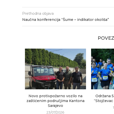
Prethodna objava
Naučna konferencija “Šume – indikator okoliša”
POVEZ
sastanak
Novo protivpožarno vozilo na
Održana 5
h područja
zaštićenim područjima Kantona
“Stojčevac
Sarajevo
23/07/2026