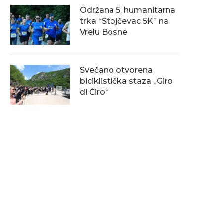
Održana 5. humanitarna
trka “Stojčevac 5K” na
Vrelu Bosne
Svečano otvorena
biciklistička staza „Giro
di Ćiro“
elika posjeta na Vrelu Bosne i
Svjetski dan biološke
Bijambarama
raznolikosti na Vrelu Bos
03/06/2026
25/05/2026