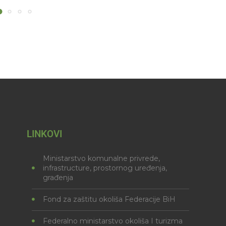
LINKOVI
Ministarstvo komunalne privrede,
infrastructure, prostornog uređenja,
građenja
Fond za zaštitu okoliša Federacije BiH
Federalno ministarstvo okoliša I turizma