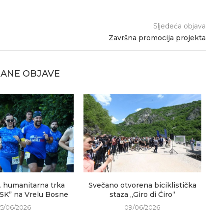
Sljedeća objava
Završna promocija projekta
ANE OBJAVE
. humanitarna trka
Svečano otvorena biciklistička
V
 5K” na Vrelu Bosne
staza „Giro di Ćiro“
15/06/2026
09/06/2026