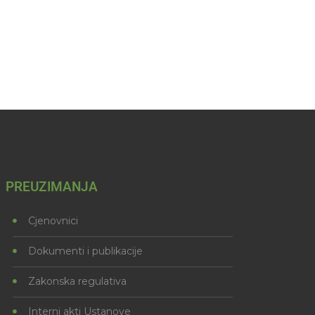
PREUZIMANJA
Cjenovnici
Dokumenti i publikacije
Zakonska regulativa
Interni akti Ustanove