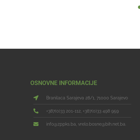
OSNOVNE INFORMACIJE
Branilaca Sarajeva 28/1, 71000 Sarajevo
+387(0)33 201-112, +387(0)33 498 959
info@zppks.ba, vrelo.bosne@bih.net.ba.