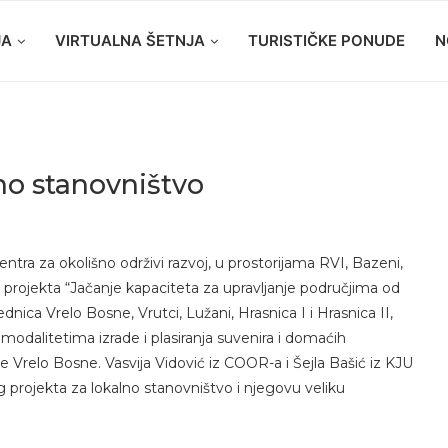
JA
VIRTUALNA ŠETNJA
TURISTIČKE PONUDE
N
lno stanovništvo
entra za okolišno održivi razvoj, u prostorijama RVI, Bazeni,
a projekta “Jačanje kapaciteta za upravljanje područjima od
nica Vrelo Bosne, Vrutci, Lužani, Hrasnica I i Hrasnica II,
 modalitetima izrade i plasiranja suvenira i domaćih
e Vrelo Bosne. Vasvija Vidović iz COOR-a i Šejla Bašić iz KJU
g projekta za lokalno stanovništvo i njegovu veliku