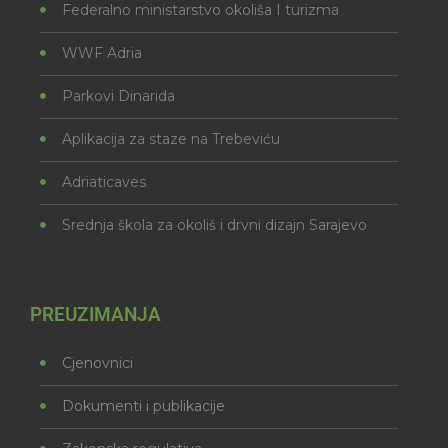
Federalno ministarstvo okoliša I turizma
WWF Adria
Parkovi Dinarida
Aplikacija za staze na Trebeviću
Adriaticaves
Srednja škola za okoliš i drvni dizajn Sarajevo
PREUZIMANJA
Cjenovnici
Dokumenti i publikacije