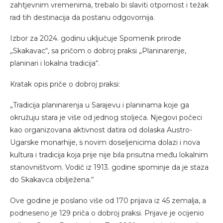
zahtjevnim vremenima, trebalo bi slaviti otpornost i težak
rad tih destinacija da postanu odgovornija.
Izbor za 2024. godinu uključuje Spomenik prirode
„Skakavac“, sa pričom o dobroj praksi „Planinarenje,
planinari i lokalna tradicija“.
Kratak opis priče o dobroj praksi:
„Tradicija planinarenja u Sarajevu i planinama koje ga
okružuju stara je više od jednog stoljeća. Njegovi počeci
kao organizovana aktivnost datira od dolaska Austro-
Ugarske monarhije, s novim doseljenicima dolazi i nova
kultura i tradicija koja prije nije bila prisutna među lokalnim
stanovništvom. Vodič iz 1913. godine spominje da je staza
do Skakavca obilježena.“
Ove godine je poslano više od 170 prijava iz 45 zemalja, a
podneseno je 129 priča o dobroj praksi. Prijave je ocijenio