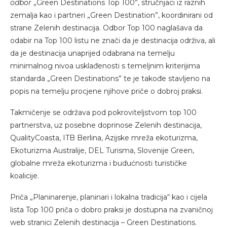
odbor
„Green Destinations Top 100”, stručnjaci iz raznih
zemalja kao i partneri „Green Destination”, koordinirani od
strane Zelenih destinacija. Odbor Top 100 naglašava da
odabir na Top 100 listu ne znači da je destinacija održiva, ali
da je destinacija unaprijed odabrana na temelju
minimalnog nivoa usklađenosti s temeljnim kriterijima
standarda „Green Destinations” te je takođe stavljeno na
popis na temelju procjene njihove priče o dobroj praksi.
Takmičenje se održava pod pokroviteljstvom top 100
partnerstva, uz posebne doprinose Zelenih destinacija,
QualityCoasta, ITB Berlina, Azijske mreža ekoturizma,
Ekoturizma Australije, DEL Turisma, Slovenije Green,
globalne mreža ekoturizma i budućnosti turističke
koalicije.
Priča „Planinarenje, planinari i lokalna tradicija“ kao i cijela
lista Top 100 priča o dobro praksi je dostupna na zvaničnoj
web stranici Zelenih destinacija – Green Destinations.