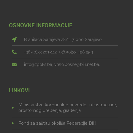
OSNOVNE INFORMACIJE
Branilaca Sarajeva 28/1, 71000 Sarajevo
+387(0)33 201-112, +387(0)33 498 959
info@zppks.ba, vrelo.bosne@bih.net.ba.
LINKOVI
Ministarstvo komunalne privrede, infrastructure,
prostornog uređenja, građenja
Fond za zaštitu okoliša Federacije BiH