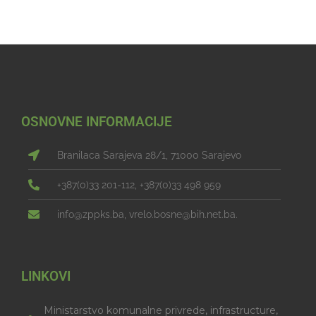
OSNOVNE INFORMACIJE
Branilaca Sarajeva 28/1, 71000 Sarajevo
+387(0)33 201-112, +387(0)33 498 959
info@zppks.ba, vrelo.bosne@bih.net.ba.
LINKOVI
Ministarstvo komunalne privrede, infrastructure,