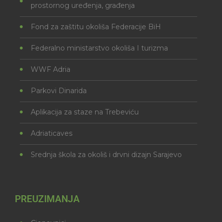
prostornog uređenja, građenja
Fond za zaštitu okoliša Federacije BiH
Federalno ministarstvo okoliša I turizma
WWF Adria
Parkovi Dinarida
Aplikacija za staze na Trebeviću
Adriaticaves
Srednja škola za okoliš i drvni dizajn Sarajevo
PREUZIMANJA