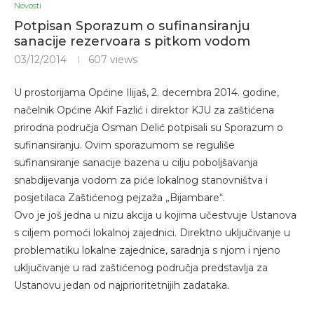
Novosti
Potpisan Sporazum o sufinansiranju
sanacije rezervoara s pitkom vodom
03/12/2014
607
views
U prostorijama Općine Ilijaš, 2. decembra 2014. godine,
načelnik Općine Akif Fazlić i direktor KJU za zaštićena
prirodna područja Osman Delić potpisali su Sporazum o
sufinansiranju. Ovim sporazumom se reguliše
sufinansiranje sanacije bazena u cilju poboljšavanja
snabdijevanja vodom za piće lokalnog stanovništva i
posjetilaca Zaštićenog pejzaža „Bijambare“.
Ovo je još jedna u nizu akcija u kojima učestvuje Ustanova
s ciljem pomoći lokalnoj zajednici. Direktno uključivanje u
problematiku lokalne zajednice, saradnja s njom i njeno
uključivanje u rad zaštićenog područja predstavlja za
Ustanovu jedan od najprioritetnijih zadataka.