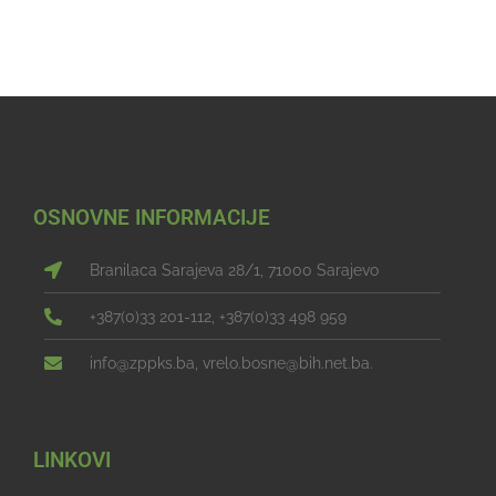
OSNOVNE INFORMACIJE
Branilaca Sarajeva 28/1, 71000 Sarajevo
+387(0)33 201-112, +387(0)33 498 959
info@zppks.ba, vrelo.bosne@bih.net.ba.
LINKOVI