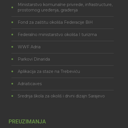
Ministarstvo komunalne privrede, infrastructure,
prostornog uređenja, građenja
Fond za zaštitu okoliša Federacije BiH
Federalno ministarstvo okoliša I turizma
WWF Adria
Parkovi Dinarida
Aplikacija za staze na Trebeviću
Adriaticaves
Srednja škola za okoliš i drvni dizajn Sarajevo
PREUZIMANJA