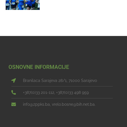
OSNOVNE INFORMACIJE
Branilaca Sarajeva 28/1, 71000 Sarajevo
+387(0)33 201-112, +387(0)33 498 959
info@zppks.ba, vrelo.bosne@bih.net.ba.