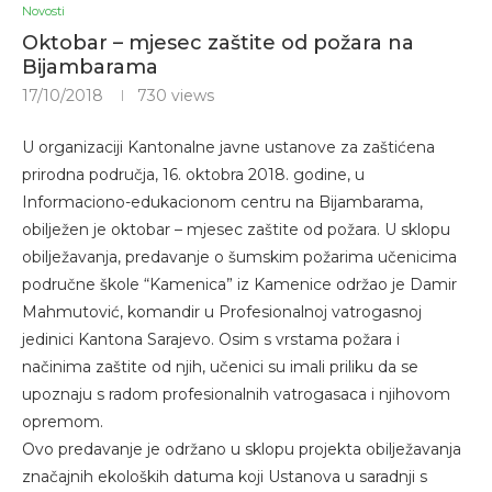
Novosti
Oktobar – mjesec zaštite od požara na
Bijambarama
17/10/2018
730
views
U organizaciji Kantonalne javne ustanove za zaštićena
prirodna područja, 16. oktobra 2018. godine, u
Informaciono-edukacionom centru na Bijambarama,
obilježen je oktobar – mjesec zaštite od požara. U sklopu
obilježavanja, predavanje o šumskim požarima učenicima
područne škole “Kamenica” iz Kamenice održao je Damir
Mahmutović, komandir u Profesionalnoj vatrogasnoj
jedinici Kantona Sarajevo. Osim s vrstama požara i
načinima zaštite od njih, učenici su imali priliku da se
upoznaju s radom profesionalnih vatrogasaca i njihovom
opremom.
Ovo predavanje je održano u sklopu projekta obilježavanja
značajnih ekoloških datuma koji Ustanova u saradnji s