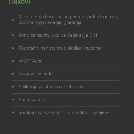
LINKOVI
Ministarstvo komunalne privrede, infrastructure,
prostornog uređenja, građenja
Fond za zaštitu okoliša Federacije BiH
Federalno ministarstvo okoliša I turizma
WWF Adria
Parkovi Dinarida
Aplikacija za staze na Trebeviću
Adriaticaves
Srednja škola za okoliš i drvni dizajn Sarajevo