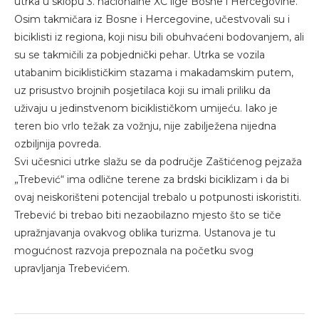
utrka u sklopu 3. nacionalne XC lige Bosne i Hercegovine.
Osim takmičara iz Bosne i Hercegovine, učestvovali su i
biciklisti iz regiona, koji nisu bili obuhvaćeni bodovanjem, ali
su se takmičili za pobjednički pehar. Utrka se vozila
utabanim biciklističkim stazama i makadamskim putem,
uz prisustvo brojnih posjetilaca koji su imali priliku da
uživaju u jedinstvenom biciklističkom umijeću. Iako je
teren bio vrlo težak za vožnju, nije zabilježena nijedna
ozbiljnija povreda.
Svi učesnici utrke slažu se da područje Zaštićenog pejzaža
„Trebević“ ima odlične terene za brdski biciklizam i da bi
ovaj neiskorišteni potencijal trebalo u potpunosti iskoristiti.
Trebević bi trebao biti nezaobilazno mjesto što se tiče
upražnjavanja ovakvog oblika turizma. Ustanova je tu
mogućnost razvoja prepoznala na početku svog
upravljanja Trebevićem.