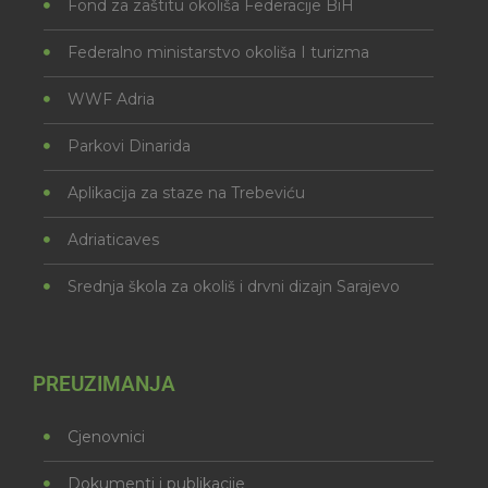
Fond za zaštitu okoliša Federacije BiH
Federalno ministarstvo okoliša I turizma
WWF Adria
Parkovi Dinarida
Aplikacija za staze na Trebeviću
Adriaticaves
Srednja škola za okoliš i drvni dizajn Sarajevo
PREUZIMANJA
Cjenovnici
Dokumenti i publikacije