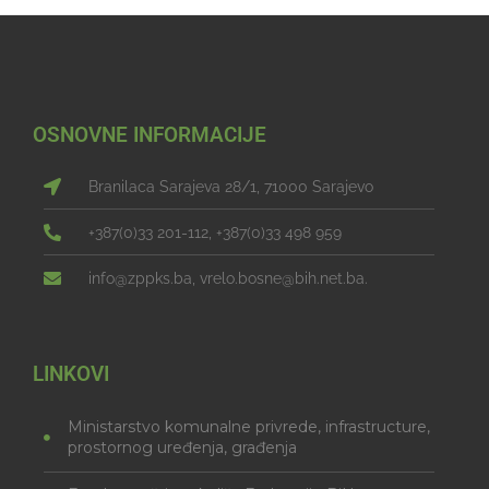
OSNOVNE INFORMACIJE
Branilaca Sarajeva 28/1, 71000 Sarajevo
+387(0)33 201-112, +387(0)33 498 959
info@zppks.ba, vrelo.bosne@bih.net.ba.
LINKOVI
Ministarstvo komunalne privrede, infrastructure,
prostornog uređenja, građenja