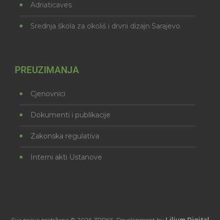
Adriaticaves
Srednja škola za okoliš i drvni dizajn Sarajevo
PREUZIMANJA
Cjenovnici
Dokumenti i publikacije
Zakonska regulativa
Interni akti Ustanove
Sva prava pridržana © 2026 ZPPKS. Development by
Lilium Digital