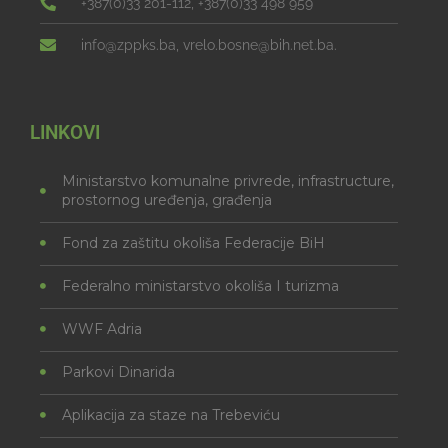
+387(0)33 201-112, +387(0)33 498 959
info@zppks.ba, vrelo.bosne@bih.net.ba.
LINKOVI
Ministarstvo komunalne privrede, infrastructure,
prostornog uređenja, građenja
Fond za zaštitu okoliša Federacije BiH
Federalno ministarstvo okoliša I turizma
WWF Adria
Parkovi Dinarida
Aplikacija za staze na Trebeviću