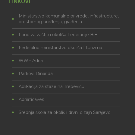
LINKOVI
Ministarstvo komunalne privrede, infrastructure,
prostornog uređenja, građenja
Fond za zaštitu okoliša Federacije BiH
Federalno ministarstvo okoliša I turizma
WWF Adria
Parkovi Dinarida
Aplikacija za staze na Trebeviću
Adriaticaves
Srednja škola za okoliš i drvni dizajn Sarajevo