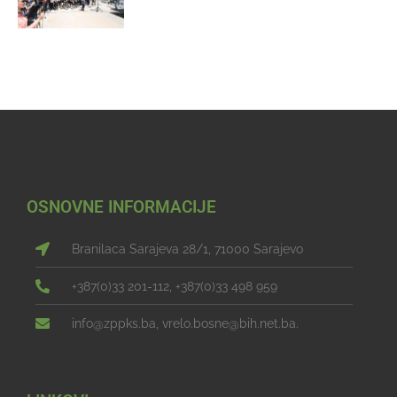
OSNOVNE INFORMACIJE
Branilaca Sarajeva 28/1, 71000 Sarajevo
+387(0)33 201-112, +387(0)33 498 959
info@zppks.ba, vrelo.bosne@bih.net.ba.