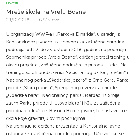
Novosti
Mreže škola na Vrelu Bosne
29/10/2018
677
views
U organizaciji WWF-a i „Parkova Dinarida“, u saradnji s
Kantonalnom javnom ustanovom za zaštićena prirodna
područja, od 22. do 25. oktobra 2018. godine, na području
Spomenika prirode „Vrelo Bosne“, održan je treći trening u
okviru projekta „Zaštićena područja za prirodu i ljude“. Na
treningu su bili predstavnici Nacionalnog parka „Lovćen“ i
Nacionalnog parka „Skadarsko jezero“ iz Crne Gore, Parka
prirode „Stara planina“, Specijalnog rezervata prirode
„Obedska bara“ i Nacionalnog parka „Đerdap“ iz Srbije,
zatim Parka prirode „Hutovo blato“ i KJU za zaštićena
prirodna područja iz Bosne i Hercegovine, te nastavnici iz
škola koje gravitiraju ovim područjima.
Na treningu je održana prezentacija Kantonalne javne
ustanove za zaštićena prirodna područja. Učesnici su se