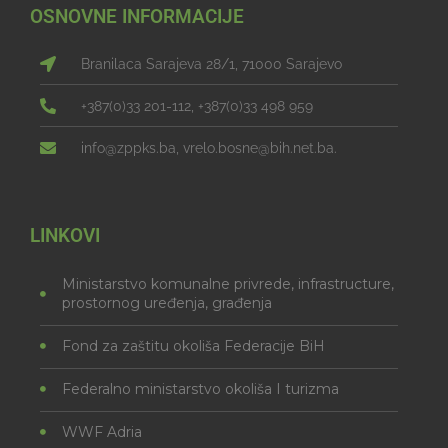
OSNOVNE INFORMACIJE
Branilaca Sarajeva 28/1, 71000 Sarajevo
+387(0)33 201-112, +387(0)33 498 959
info@zppks.ba, vrelo.bosne@bih.net.ba.
LINKOVI
Ministarstvo komunalne privrede, infrastructure,
prostornog uređenja, građenja
Fond za zaštitu okoliša Federacije BiH
Federalno ministarstvo okoliša I turizma
WWF Adria