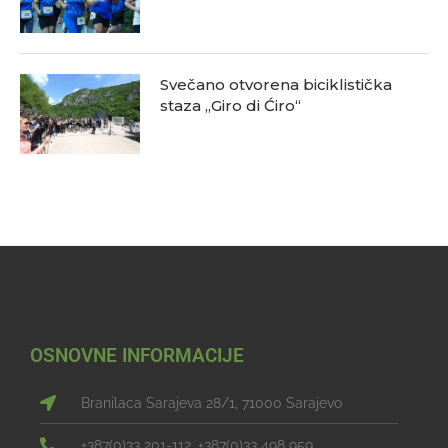
Svečano otvorena biciklistička
staza „Giro di Ćiro“
OSNOVNE INFORMACIJE
Branilaca Sarajeva 28/1, 71000 Sarajevo
+387(0)33 201-112, +387(0)33 498 959