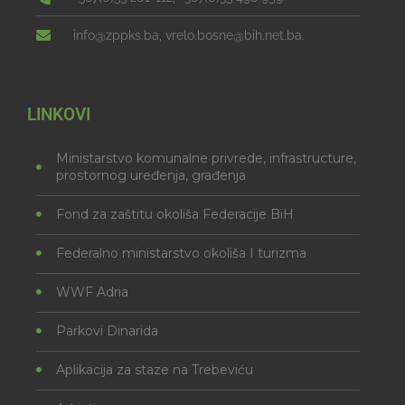
info@zppks.ba, vrelo.bosne@bih.net.ba.
LINKOVI
Ministarstvo komunalne privrede, infrastructure,
prostornog uređenja, građenja
Fond za zaštitu okoliša Federacije BiH
Federalno ministarstvo okoliša I turizma
WWF Adria
Parkovi Dinarida
Aplikacija za staze na Trebeviću