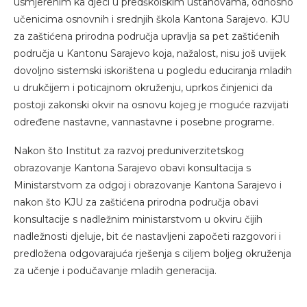
usmjerenim ka djeci u predškolskim ustanovama, odnosno
učenicima osnovnih i srednjih škola Kantona Sarajevo. KJU
za zaštićena prirodna područja upravlja sa pet zaštićenih
područja u Kantonu Sarajevo koja, nažalost, nisu još uvijek
dovoljno sistemski iskorištena u pogledu educiranja mladih
u drukčijem i poticajnom okruženju, uprkos činjenici da
postoji zakonski okvir na osnovu kojeg je moguće razvijati
određene nastavne, vannastavne i posebne programe.
Nakon što Institut za razvoj preduniverzitetskog
obrazovanje Kantona Sarajevo obavi konsultacija s
Ministarstvom za odgoj i obrazovanje Kantona Sarajevo i
nakon što KJU za zaštićena prirodna područja obavi
konsultacije s nadležnim ministarstvom u okviru čijih
nadležnosti djeluje, bit će nastavljeni započeti razgovori i
predložena odgovarajuća rješenja s ciljem boljeg okruženja
za učenje i podučavanje mladih generacija.