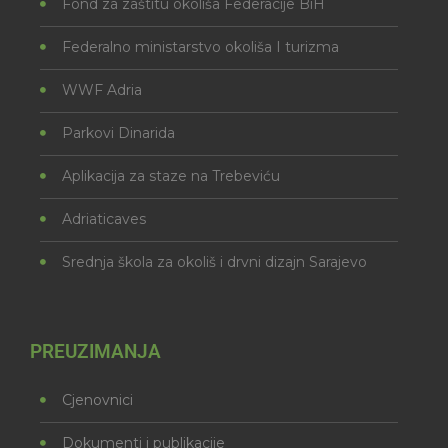
Fond za zaštitu okoliša Federacije BiH
Federalno ministarstvo okoliša I turizma
WWF Adria
Parkovi Dinarida
Aplikacija za staze na Trebeviću
Adriaticaves
Srednja škola za okoliš i drvni dizajn Sarajevo
PREUZIMANJA
Cjenovnici
Dokumenti i publikacije