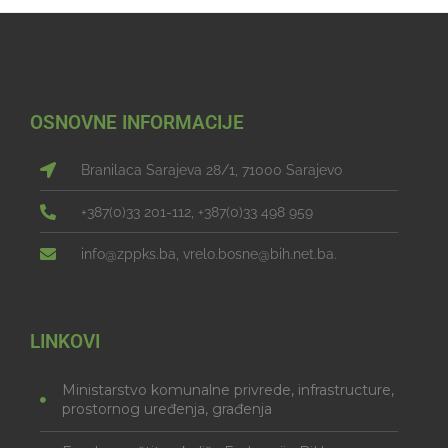
OSNOVNE INFORMACIJE
Branilaca Sarajeva 28/1, 71000 Sarajevo
+387(0)33 201-112, +387(0)33 498 959
info@zppks.ba, vrelo.bosne@bih.net.ba.
LINKOVI
Ministarstvo komunalne privrede, infrastructure,
prostornog uređenja, građenja