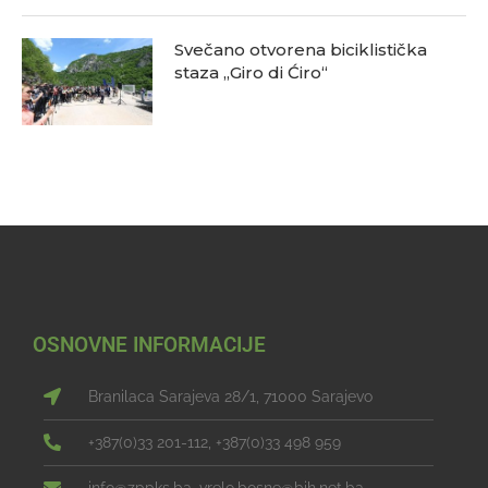
Svečano otvorena biciklistička
staza „Giro di Ćiro“
OSNOVNE INFORMACIJE
Branilaca Sarajeva 28/1, 71000 Sarajevo
+387(0)33 201-112, +387(0)33 498 959