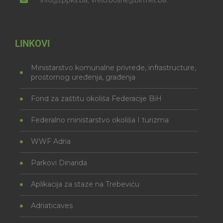
info@zppks.ba, vrelo.bosne@bih.net.ba.
LINKOVI
Ministarstvo komunalne privrede, infrastructure,
prostornog uređenja, građenja
Fond za zaštitu okoliša Federacije BiH
Federalno ministarstvo okoliša I turizma
WWF Adria
Parkovi Dinarida
Aplikacija za staze na Trebeviću
Adriaticaves