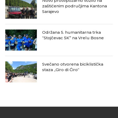
Novo protivpožarno vozilo na
zaštićenim područjima Kantona
Sarajevo
Održana 5. humanitarna trka
“Stojčevac 5K” na Vrelu Bosne
Svečano otvorena biciklistička
staza „Giro di Ćiro“