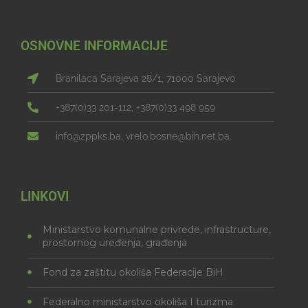
OSNOVNE INFORMACIJE
Branilaca Sarajeva 28/1, 71000 Sarajevo
+387(0)33 201-112, +387(0)33 498 959
info@zppks.ba, vrelo.bosne@bih.net.ba.
LINKOVI
Ministarstvo komunalne privrede, infrastructure,
prostornog uređenja, građenja
Fond za zaštitu okoliša Federacije BiH
Federalno ministarstvo okoliša I turizma