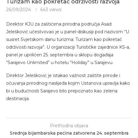
Turizam kao pokretač održivosti razvoja
26/09/2024
643
views
Direktor KJU za zaštićena prirodna područja Asad
Jelešković učestvovao je u panel-diskusiji pod nazivom “U
susret Svjetskom danu turizma: Turizam kao pokretač
održivosti razvoja”. U organizaciji Turističke zajednice KS-a,
panel je upriličen 25. septembra u sklopu događaja
“Sarajevo Unlimited” u hotelu “Holiday” u Sarajevu.
Direktor Jelešković je istakao važnost zaštite prirode i
očuvanja prirodnog naslijeđa kojim Ustanova upravlja kako
bi u budućnosti Sarajevo bilo prepoznato kao zelena
destinacija.
Prethodna objava
Srednja bijambarska pećina zatvorena 24. septembra