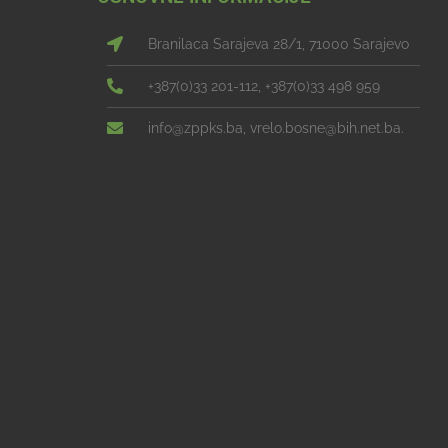
Branilaca Sarajeva 28/1, 71000 Sarajevo
+387(0)33 201-112, +387(0)33 498 959
info@zppks.ba, vrelo.bosne@bih.net.ba.