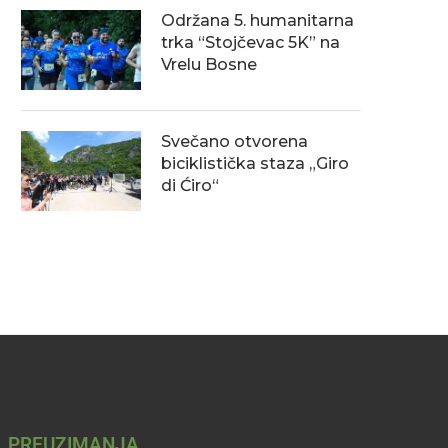
Održana 5. humanitarna
trka “Stojčevac 5K” na
Vrelu Bosne
Sretan 1. maj!
Obavijest o uslovima roštilja
Svečano otvorena
zaštićenim prirodnim podru
01/05/2026
biciklistička staza „Giro
tokom prvomajskih prazn
di Ćiro“
30/04/2026
PREUZIMANJA