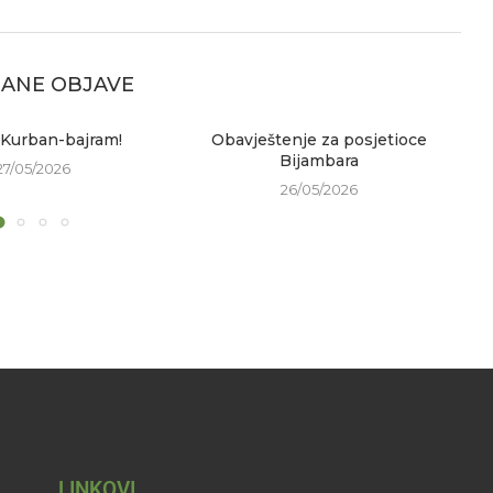
ANE OBJAVE
 Kurban-bajram!
Obavještenje za posjetioce
Bijambara
27/05/2026
26/05/2026
LINKOVI