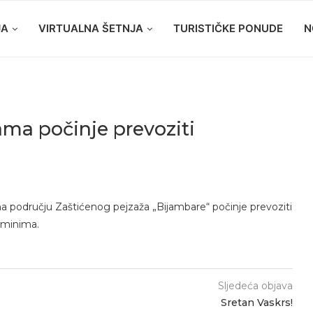
JA
VIRTUALNA ŠETNJA
TURISTIČKE PONUDE
N
ama počinje prevoziti
na području Zaštićenog pejzaža „Bijambare“ počinje prevoziti
erminima.
Sljedeća objava
Sretan Vaskrs!