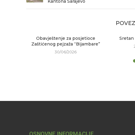
Kantona Sarajevo
POVEZ
 bajram!
Obavještenje za posjetioce
Sretan
Zaštićenog pejzaža “Bijambare”
30/06/2026
OSNOVNE INFORMACIJE