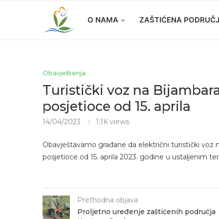
O NAMA
ZAŠTIĆENA PODRUČ
Obavještenja
Turistički voz na Bijambar
posjetioce od 15. aprila
14/04/2023
1,1K
views
Obavještavamo građane da električni turistički voz 
posjetioce od 15. aprila 2023. godine u ustaljenim t
Prethodna objava
Proljetno uređenje zaštićenih područja