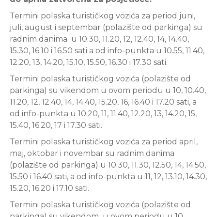
Termini polaska turističkog vozića za period juni,
juli, august i septembar (polazište od parkinga) su
radnim danima u 10.30, 11.20, 12, 12.40, 14, 14.40,
15.30, 16.10 i 16.50 sati a od info-punkta u 10.55, 11.40,
12.20, 13, 14.20, 15.10, 15.50, 16.30 i 17.30 sati.
Termini polaska turističkog vozića (polazište od
parkinga) su vikendom u ovom periodu u 10, 10.40,
11.20, 12, 12.40, 14, 14.40, 15.20, 16, 16.40 i 17.20 sati, a
od info-punkta u 10.20, 11, 11.40, 12.20, 13, 14.20, 15,
15.40, 16.20, 17 i 17.30 sati.
Termini polaska turističkog vozića za period april,
maj, oktobar i novembar su radnim danima
(polazište od parkinga) u 10.30, 11.30, 12.50, 14, 14.50,
15.50 i 16.40 sati, a od info-punkta u 11, 12, 13.10, 14.30,
15.20, 16.20 i 17.10 sati.
Termini polaska turističkog vozića (polazište od
parkinga) su vikendom u ovom periodu u 10,