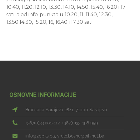
10.40, 11.20, 12.10, 13.30, 14.10, 14.50, 15.40, 16.20 i 17
sati, a od info-punkta u 10.20, 11, 11.40, 12.30,
13.50,14.30, 15.20, 16, 16.40 i 17.30 sati.
OSNOVNE INFORMACIJE
Branilaca Sarajeva 28/1, 71000 Sarajevo
+387(0)33 201-112, +387(0)33 498 959
info@zppks.ba, vrelo.bosne@bih.net.ba.