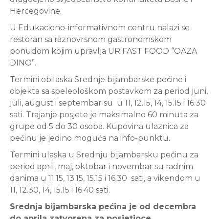
Hercegovine.
U Edukaciono-informativnom centru nalazi se
restoran sa raznovrsnom gastronomskom
ponudom kojim upravlja UR FAST FOOD “OAZA
DINO”.
Termini obilaska Srednje bijambarske pećine i
objekta sa speleološkom postavkom za period juni,
juli, august i septembar su u 11, 12.15, 14, 15.15 i 16.30
sati. Trajanje posjete je maksimalno 60 minuta za
grupe od 5 do 30 osoba. Kupovina ulaznica za
pećinu je jedino moguća na info-punktu.
Termini ulaska u Srednju bijambarsku pećinu za
period april, maj, oktobar i novembar su radnim
danima u 11.15, 13.15, 15.15 i 16.30 sati, a vikendom u
11, 12.30, 14, 15.15 i 16.40 sati.
Srednja bijambarska pećina je od decembra
do aprila zatvorena za posjetioce.