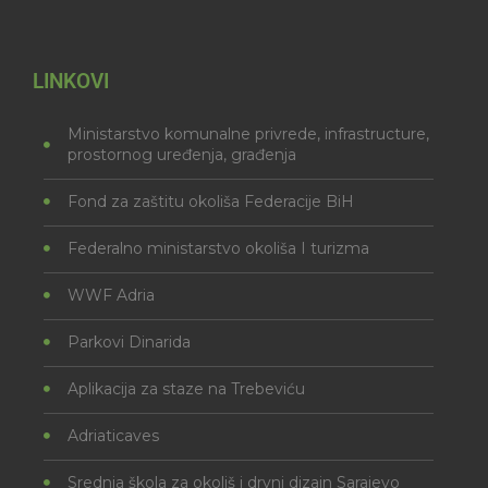
LINKOVI
Ministarstvo komunalne privrede, infrastructure,
prostornog uređenja, građenja
Fond za zaštitu okoliša Federacije BiH
Federalno ministarstvo okoliša I turizma
WWF Adria
Parkovi Dinarida
Aplikacija za staze na Trebeviću
Adriaticaves
Srednja škola za okoliš i drvni dizajn Sarajevo