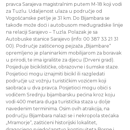
pravca Sarajeva magistralnim putem M-18 koji vodi
za Tuzlu. Udaljenost ulaza u područje od
Vogošćanske petlje je 31 km. Do Bijambara se
takođe može doći i autobusom međugradske linije
na relaciji Sarajevo – Tuzla. Polazak je sa
Autobuske stanice Sarajevo (info: 00 387 33 21 31
00). Područje zaštićenog pejzaža „Bijambare“
opremljeno je planinarkim mobilijarom za boravak
u prirodi, te ima igralište za djecu (Drveni grad).
Posjeduje biciklističke, obrazovne i šumske staze.
Posjetioci mogu iznajmiti bicikl ili razgledati
područje uz vožnju turističkim vozićem koji
saobraća u dva pravca. Posjetioci mogu obići s
vodičem Srednju bijambarsku pećina kroz koju
vodi 400 metara duga turistička staza u dolje
navedenim terminima. Osim ovih atrakcija, na
području Bijambara nalazi se i nekropola stećaka
„Mramorje“, zaštićeni historijski lokalitet,
dragocjeno svjedočanstvo kontinuiteta Bosne i