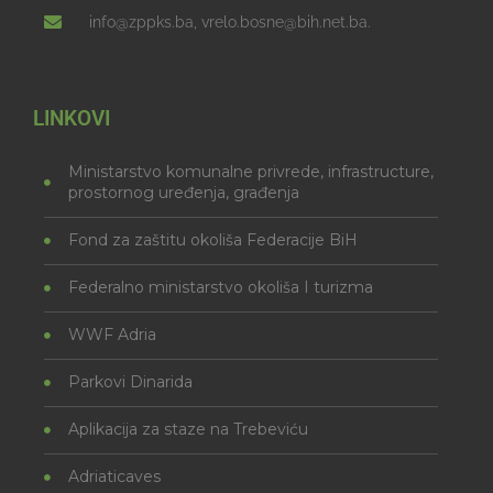
info@zppks.ba, vrelo.bosne@bih.net.ba.
LINKOVI
Ministarstvo komunalne privrede, infrastructure,
prostornog uređenja, građenja
Fond za zaštitu okoliša Federacije BiH
Federalno ministarstvo okoliša I turizma
WWF Adria
Parkovi Dinarida
Aplikacija za staze na Trebeviću
Adriaticaves