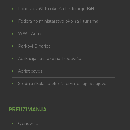
Fond za zaštitu okoliša Federacije BiH
Federalno ministarstvo okoliša I turizma
WWF Adria
Parkovi Dinarida
Aplikacija za staze na Trebeviću
Adriaticaves
Srednja škola za okoliš i drvni dizajn Sarajevo
PREUZIMANJA
Cjenovnici