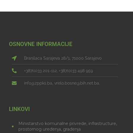
OSNOVNE INFORMACIJE
Branilaca Sarajeva 28/1, 71000 Sarajevo
+387(0)33 201-112, +387(0)33 498 959
info@zppks.ba, vrelo.bosne@bih.net.ba.
LINKOVI
Ministarstvo komunalne privrede, infrastructure,
prostornog uređenja, građenja