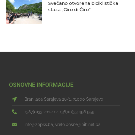
Svečano otvorena biciklistička
staza „Giro di Ćiro“
OSNOVNE INFORMACIJE
Branilaca Sarajeva 28/1, 71000 Sarajevo
+387(0)33 201-112, +387(0)33 498 959
info@zppks.ba, vrelo.bosne@bih.net.ba.