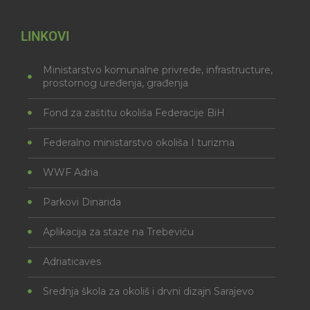
LINKOVI
Ministarstvo komunalne privrede, infrastructure,
prostornog uređenja, građenja
Fond za zaštitu okoliša Federacije BiH
Federalno ministarstvo okoliša I turizma
WWF Adria
Parkovi Dinarida
Aplikacija za staze na Trebeviću
Adriaticaves
Srednja škola za okoliš i drvni dizajn Sarajevo