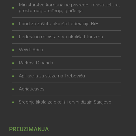
Ministarstvo komunalne privrede, infrastructure,
prostornog uređenja, građenja
Fond za zaštitu okoliša Federacije BiH
Federalno ministarstvo okoliša I turizma
WWF Adria
Parkovi Dinarida
Aplikacija za staze na Trebeviću
Adriaticaves
Srednja škola za okoliš i drvni dizajn Sarajevo
PREUZIMANJA