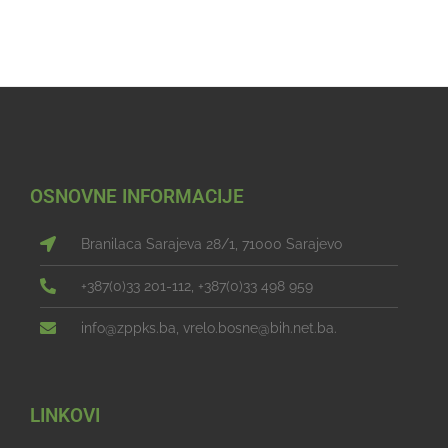
OSNOVNE INFORMACIJE
Branilaca Sarajeva 28/1, 71000 Sarajevo
+387(0)33 201-112, +387(0)33 498 959
info@zppks.ba, vrelo.bosne@bih.net.ba.
LINKOVI